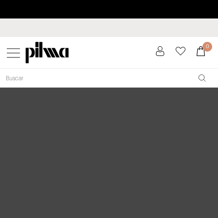
Paga a plazos hasta 3 meses sin intereses 0% TAE
pilma
0