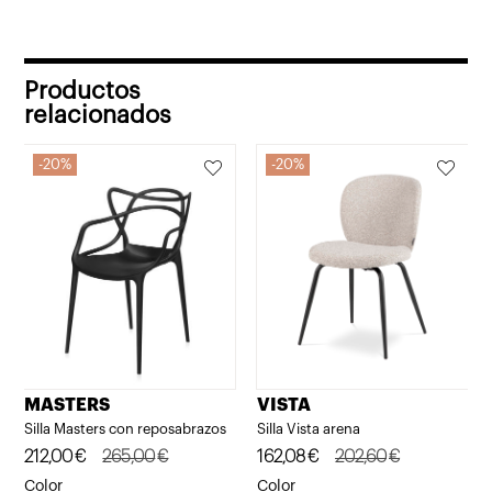
Productos
relacionados
20%
20%
MASTERS
VISTA
Silla Masters con reposabrazos
Silla Vista arena
El
El
212,00
€
265,00
€
El
El
162,08
€
202,60
€
precio
precio
precio
precio
Color
Color