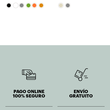
original
actual
original
actual
era:
es:
era:
es:
265,00€.
212,00€.
202,60€.
162,08€.
PAGO ONLINE
ENVÍO
100% SEGURO
GRATUITO