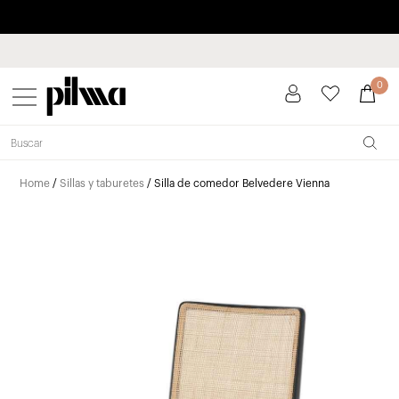
Paga a plazos hasta 3 meses sin intereses 0% TAE
pilma
0
Home
/
Sillas y taburetes
/ Silla de comedor Belvedere Vienna