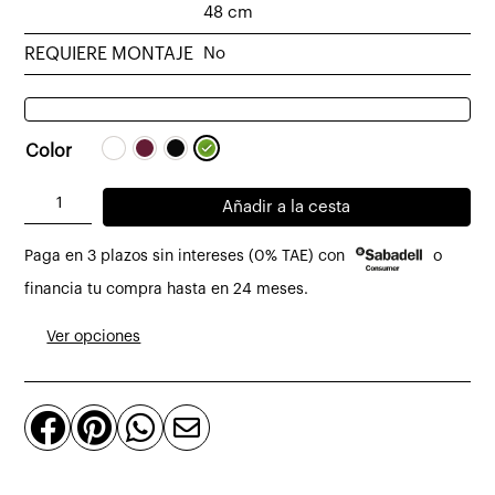
48 cm
REQUIERE MONTAJE
No
Color
Silla
Añadir a la cesta
de
Paga en 3 plazos sin intereses (0% TAE) con
o
comedor
Belvedere
financia tu compra hasta en 24 meses.
Vienna
Ver opciones
cantidad



