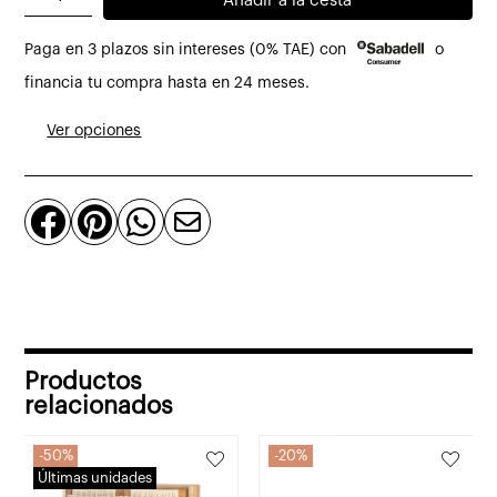
Añadir a la cesta
era:
es:
de
413,98€.
289,78€.
Paga en 3 plazos sin intereses (0% TAE) con
o
noche
Tammi
financia tu compra hasta en 24 meses.
de
Ver opciones
roble
macizo
cantidad




Productos
relacionados
50%
20%
Últimas unidades