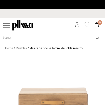
Paga a plazos hasta 3 meses sin intereses 0% TAE
pilma
0
Home
/
Muebles
/ Mesita de noche Tammi de roble macizo