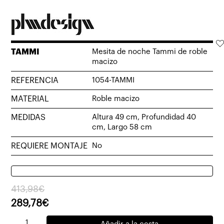
TAMMI
Mesita de noche Tammi de roble
macizo
REFERENCIA
1054-TAMMI
MATERIAL
Roble macizo
MEDIDAS
Altura 49 cm, Profundidad 40
cm, Largo 58 cm
REQUIERE MONTAJE
No
El
El
413,98
€
precio
precio
289,78
€
original
actual
Mesita