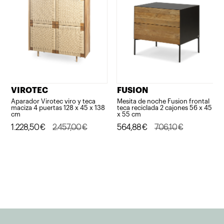
VIROTEC
FUSION
Aparador Virotec viro y teca
Mesita de noche Fusion frontal
maciza 4 puertas 128 x 45 x 138
teca reciclada 2 cajones 56 x 45
cm
x 55 cm
El
El
1.228,50
€
2.457,00
€
El
El
564,88
€
706,10
€
precio
precio
precio
precio
original
actual
original
actual
era:
es:
era:
es:
2.457,00€.
1.228,50€.
706,10€.
564,88€.