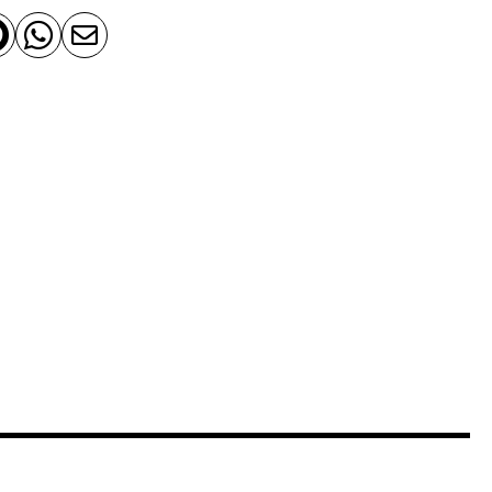


