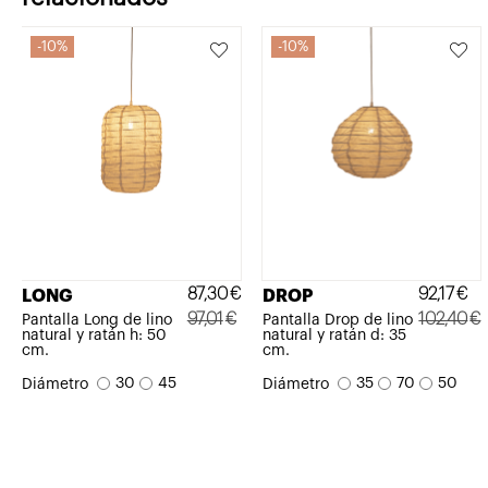
10%
10%
87,30
€
92,17
€
LONG
DROP
97,01
€
102,40
€
Pantalla Long de lino
Pantalla Drop de lino
natural y ratán h: 50
natural y ratán d: 35
El
El
El
El
cm.
cm.
precio
precio
precio
precio
30
45
35
70
50
Diámetro
Diámetro
original
actual
original
actual
era:
es:
era:
es:
97,01€.
87,30€.
102,40€.
92,17€.