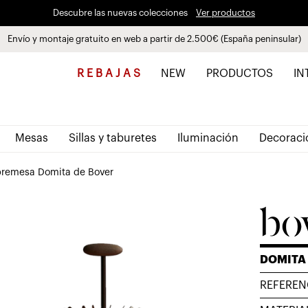
Descubre las nuevas colecciones
Ver productos
Envío y montaje gratuito en web a partir de 2.500€ (España peninsular)
Paga a plazos hasta 3 meses sin intereses 0% TAE
R E B A J A S
NEW
PRODUCTOS
IN
Mesas
Sillas y taburetes
Iluminación
Decoraci
bremesa Domita de Bover
DOMITA
REFEREN