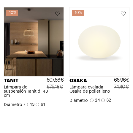
10%
10%
607,66
€
66,96
€
TANIT
OSAKA
675,18
€
74,40
€
Lámpara de
Lámpara ovalada
suspensión Tanit d: 43
Osaka de polietileno
El
El
El
El
cm
24
32
Diámetro
precio
precio
precio
precio
43
61
Diámetro
original
actual
original
actual
era:
es:
era:
es:
675,18€.
607,66€.
74,40€.
66,96€.