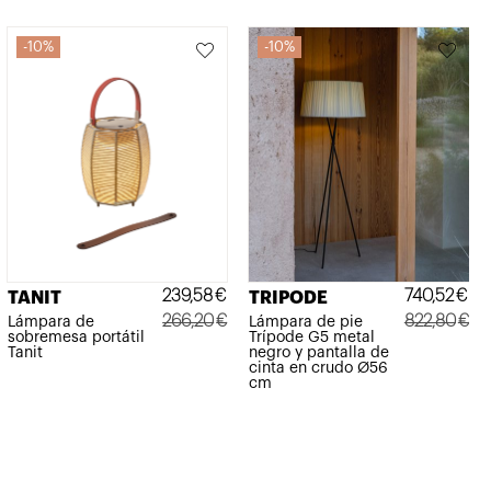
10%
10%
239,58
€
740,52
€
TANIT
TRIPODE
266,20
€
822,80
€
Lámpara de
Lámpara de pie
sobremesa portátil
Trípode G5 metal
El
El
El
El
Tanit
negro y pantalla de
cinta en crudo Ø56
precio
precio
precio
precio
cm
original
actual
original
actual
era:
es:
era:
es:
266,20€.
239,58€.
822,80€.
740,52€.