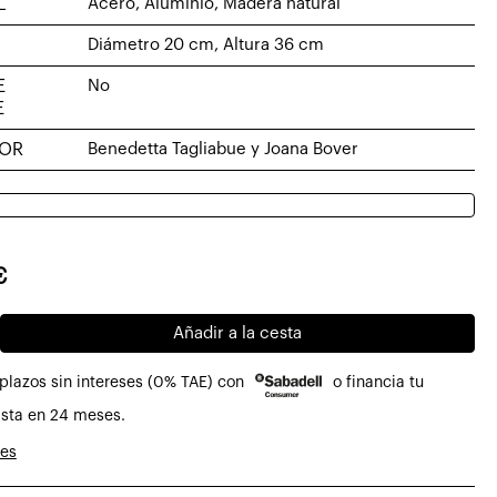
L
Acero, Aluminio, Madera natural
Diámetro 20 cm, Altura 36 cm
E
No
E
DOR
Benedetta Tagliabue y Joana Bover
o
o
€
al
Añadir a la cesta
€.
7€.
plazos sin intereses (0% TAE) con
o financia tu
sa
sta en 24 meses.
nes