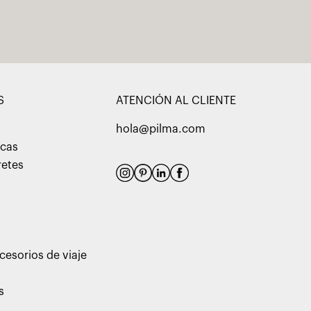
S
ATENCIÓN AL CLIENTE
hola@pilma.com
acas
retes
cesorios de viaje
s