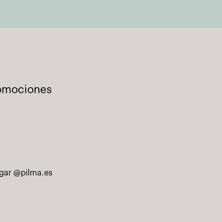
romociones
ogar @pilma.es