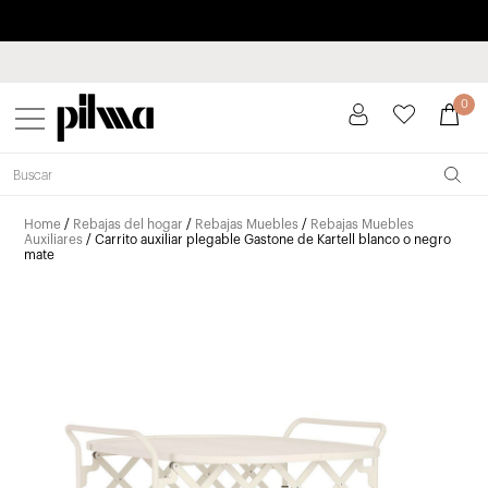
Paga a plazos hasta 3 meses sin intereses 0% TAE
pilma
0
Home
/
Rebajas del hogar
/
Rebajas Muebles
/
Rebajas Muebles
Auxiliares
/ Carrito auxiliar plegable Gastone de Kartell blanco o negro
mate