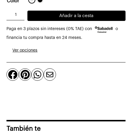
Color
Carrito
Añadir a la cesta
auxiliar
Paga en 3 plazos sin intereses (0% TAE) con
o
plegable
Gastone
financia tu compra hasta en 24 meses.
de
Ver opciones
Kartell
blanco
o




negro
mate
cantidad
También te