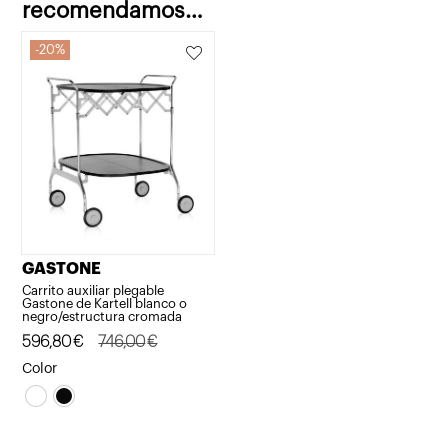
recomendamos…
20%
GASTONE
Carrito auxiliar plegable
Gastone de Kartell blanco o
negro/estructura cromada
El
El
596,80
€
746,00
€
precio
precio
Color
original
actual
era:
es:
746,00€.
596,80€.