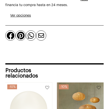
Maap
financia tu compra hasta en 24 meses.
blanco
Ver opciones
cantidad




Productos
relacionados
10%
10%