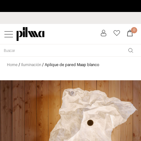
Paga a plazos hasta 3 meses sin intereses 0% TAE
pilma
0
Home
/
Iluminación
/ Aplique de pared Maap blanco