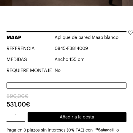
MAAP
Aplique de pared Maap blanco
REFERENCIA
0845-F3814009
MEDIDAS
Ancho 155 cm
REQUIERE MONTAJE
No
El
El
590,00
€
precio
precio
531,00
€
original
actual
Aplique
Añadir a la cesta
era:
es:
de
590,00€.
531,00€.
Paga en 3 plazos sin intereses (0% TAE) con
o
pared