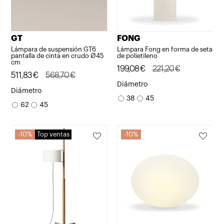
GT
FONG
Lámpara de suspensión GT6
Lámpara Fong en forma de seta
pantalla de cinta en crudo Ø45
de polietileno
cm
El
El
199,08
€
221,20
€
El
El
511,83
€
568,70
€
precio
precio
Diámetro
precio
precio
Diámetro
original
actual
38
45
original
actual
62
45
era:
es:
era:
es:
221,20€.
199,08€.
568,70€.
511,83€.
10%
Top ventas
10%