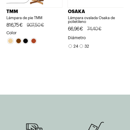
TMM
OSAKA
Lámpara de pie TMM
Lámpara ovalada Osaka de
polietileno
El
El
816,75
€
907,50
€
El
El
66,96
€
74,40
€
precio
precio
Color
precio
precio
Diámetro
original
actual
original
actual
24
32
era:
es:
era:
es:
907,50€.
816,75€.
74,40€.
66,96€.