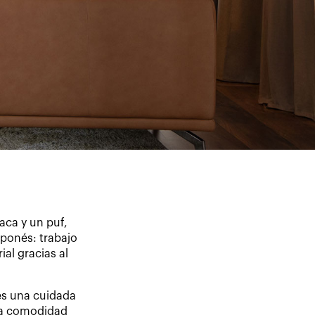
ca y un puf,
aponés: trabajo
al gracias al
 es una cuidada
 la comodidad