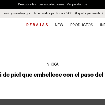
Paga a plazos hasta 3 meses sin intereses 0% TAE
Envío y montaje gratuito en web a partir de 2.500€ (España peninsular)
Descubre las nuevas colecciones
Ver productos
R E B A J A S
NEW
PRODUCTOS
IN
NIKKA
á de piel que embellece con el paso del