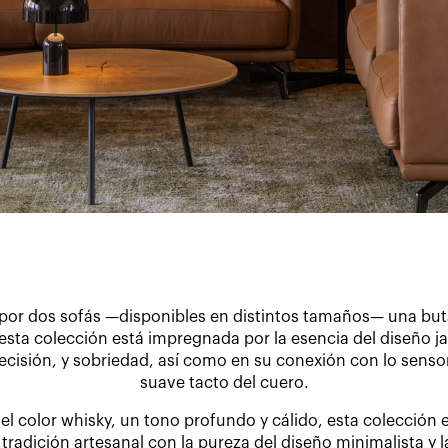
or dos sofás —disponibles en distintos tamaños— una buta
esta colección está impregnada por la esencia del diseño j
recisión, y sobriedad, así como en su conexión con lo sensori
suave tacto del cuero.
el color whisky, un tono profundo y cálido, esta colección
 tradición artesanal con la pureza del diseño minimalista y