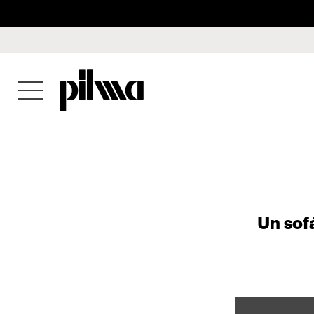
pilma
Un sof