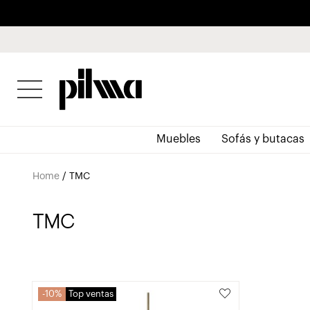
pilma
Muebles
Sofás y butacas
Home
/
TMC
TMC
10%
Top ventas