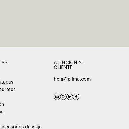
ÍAS
ATENCIÓN AL
CLIENTE
hola@pilma.com
utacas
aburetes
ón
ón
 accesorios de viaje