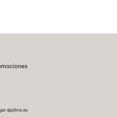
romociones
ogar @pilma.es