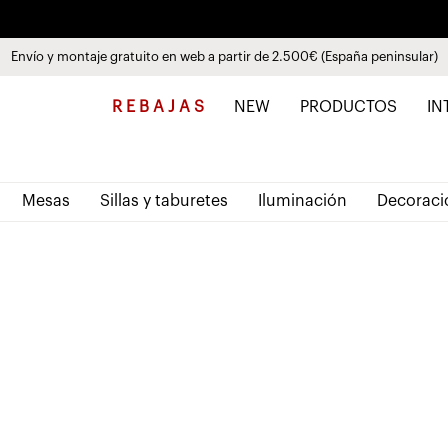
Envío y montaje gratuito en web a partir de 2.500€ (España peninsular)
Descubre las nuevas colecciones
Paga a plazos hasta 3 meses sin intereses 0% TAE
Ver productos
R E B A J A S
NEW
PRODUCTOS
IN
Mesas
Sillas y taburetes
Iluminación
Decoraci