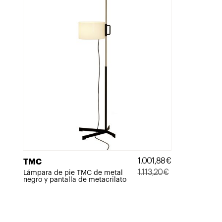
1.001,88
€
TMC
1.113,20
€
Lámpara de pie TMC de metal
negro y pantalla de metacrilato
El
El
precio
precio
original
actual
era:
es: