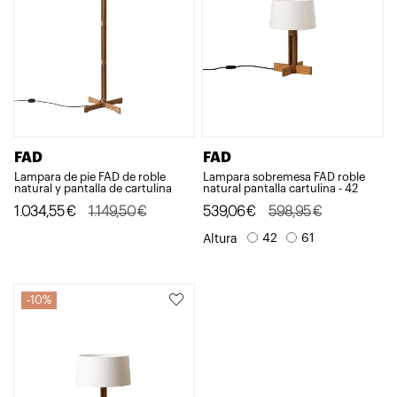
FAD
FAD
Lampara de pie FAD de roble
Lampara sobremesa FAD roble
natural y pantalla de cartulina
natural pantalla cartulina - 42
El
El
1.034,55
€
1.149,50
€
El
El
539,06
€
598,95
€
precio
precio
precio
precio
42
61
Altura
original
actual
original
actual
era:
es:
era:
es:
10%
1.149,50€.
1.034,55€.
598,95€.
539,06€.