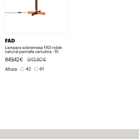
FAD
Lampara sobremesa FAD roble
natural pantalla cartulina - 61
El
El
849,42
€
943,80
€
precio
precio
42
61
Altura
original
actual
era:
es:
943,80€.
849,42€.