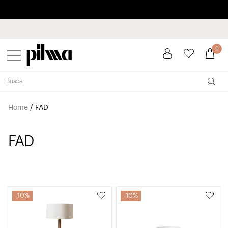
Paga a plazos hasta 3 meses sin intereses 0% TAE
pilma
0
Home
/
FAD
FAD
10%
10%