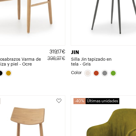
319,17
€
JIN
398,97
€
eposabrazos Varma de
Silla Jin tapizado en
za y piel - Ocre
tela - Gris
El
El
precio
precio
Color
original
actual
era:
es:
398,97€.
319,17€.
40%
Últimas unidades