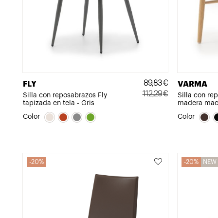
89,83
€
FLY
VARMA
112,29
€
Silla con reposabrazos Fly
Silla con r
tapizada en tela - Gris
madera maci
El
El
precio
precio
Color
Color
original
actual
era:
es:
112,29€.
89,83€.
20%
20%
NEW