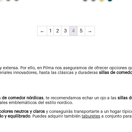
original
actual
era:
es:
329,00€.
263,20€.
←
1
2
3
4
5
→
y extensa. Por ello, en Pilma nos aseguramos de ofrecer opciones q
eriales innovadores, hasta las clásicas y duraderas
sillas de comed
as de comedor nórdicas
, te recomendamos echar un ojo a las
sillas
les emblemáticos del estilo nordico.
colores neutros y claros
y conseguirás transportarte a un hogar típic
do y equilibrado
. Puedes adquirir también
taburetes
a conjunto para