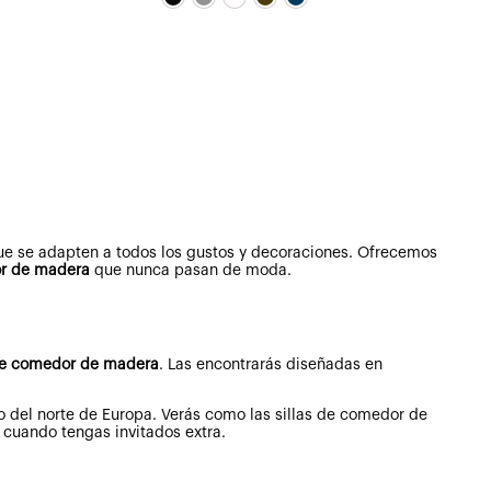
original
actual
original
actual
era:
es:
era:
es:
249,02€.
149,41€.
259,00€.
207,20€.
ue se adapten a todos los gustos y decoraciones. Ofrecemos
or de madera
que nunca pasan de moda.
 de comedor de madera
. Las encontrarás diseñadas en
o del norte de Europa. Verás como las sillas de comedor de
 cuando tengas invitados extra.