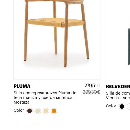
279,51
€
PLUMA
BELVEDER
399,30
€
Silla con reposabrazos Pluma de
Silla de co
teca maciza y cuerda sintética -
Vienna - Ver
El
El
Mostaza
precio
precio
Color
Color
original
actual
era:
es:
399,30€.
279,51€.