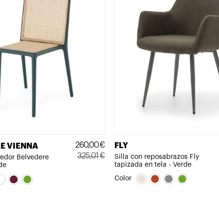
260,00
€
FLY
E VIENNA
325,01
€
Silla con reposabrazos Fly
medor Belvedere
tapizada en tela - Verde
de
El
El
precio
precio
Color
original
actual
era:
es:
325,01€.
260,00€.