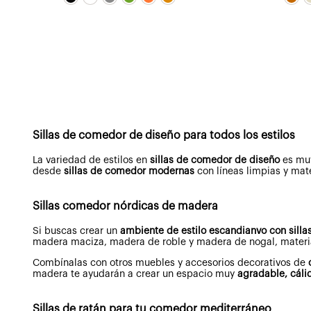
original
actual
era:
es:
265,00€.
212,00€.
Sillas de comedor de diseño para todos los estilos
La variedad de estilos en
sillas de comedor de diseño
es mu
desde
sillas de comedor modernas
con líneas limpias y mat
Sillas comedor nórdicas de madera
Si buscas crear un
ambiente de estilo escandianvo con
sill
madera maciza, madera de roble y madera de nogal, materia
Combínalas con otros muebles y accesorios decorativos de
madera te ayudarán a crear un espacio muy
agradable, cáli
Sillas de ratán para tu comedor mediterráneo