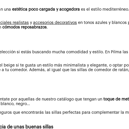
an una
estética poco cargada y acogedora
es el estilo mediterréneo.
iciales realistas
y
accesorios decorativos
en tonos azules y blancos
on
cómodos reposabrazos
.
elección si estás buscando mucha comodidad y estilo. En Pilma las
el beige si te gusta un estilo más minimalista y elegante, o optar p
aste a tu comedor. Además, al igual que las sillas de comedor de ra
ántate por aquellas de nuestro catálogo que tengan un
toque de meta
e, blanco, negro…
seguros que encontrarás las sillas perfectas para complementar la
ia de unas buenas sillas