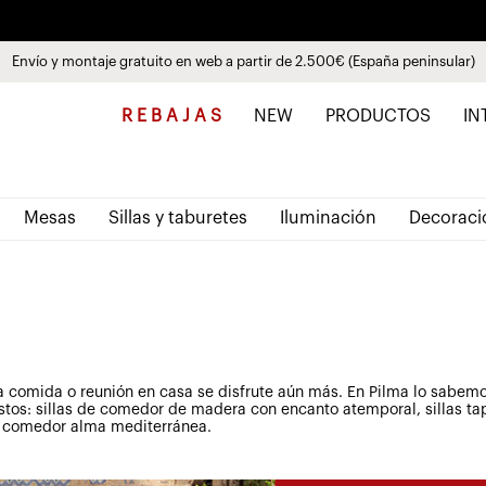
Paga a plazos hasta 3 meses sin intereses 0% TAE
Envío y montaje gratuito en web a partir de 2.500€ (España peninsular)
Descubre las nuevas colecciones
Ver productos
R E B A J A S
NEW
PRODUCTOS
IN
Mesas
Sillas y taburetes
Iluminación
Decoraci
a comida o reunión en casa se disfrute aún más.
En Pilma lo sabemos
os: sillas de comedor de madera con encanto atemporal, sillas ta
un comedor alma mediterránea.