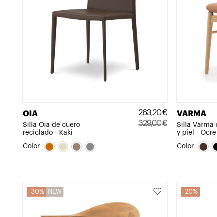
263,20
€
OIA
VARMA
329,00
€
Silla Oia de cuero
Silla Varma
reciclado - Kaki
y piel - Ocre
El
El
precio
precio
Color
Color
original
actual
era:
es:
329,00€.
263,20€.
30%
NEW
20%