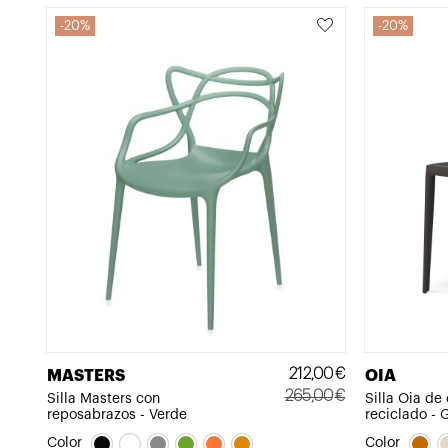
20%
20%
212,00
€
MASTERS
OIA
265,00
€
Silla Masters con
Silla Oia de
reposabrazos - Verde
reciclado - G
El
El
precio
precio
Color
Color