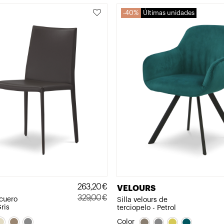
40%
Últimas unidades
263,20
€
VELOURS
329,00
€
 cuero
Silla velours de
ris
terciopelo - Petrol
El
El
precio
precio
Color