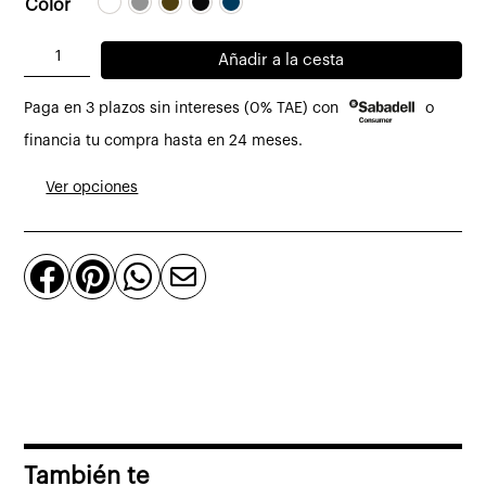
Color
Silla
Añadir a la cesta
AI
Paga en 3 plazos sin intereses (0% TAE) con
o
con
reposabrazos
financia tu compra hasta en 24 meses.
cantidad
Ver opciones




También te