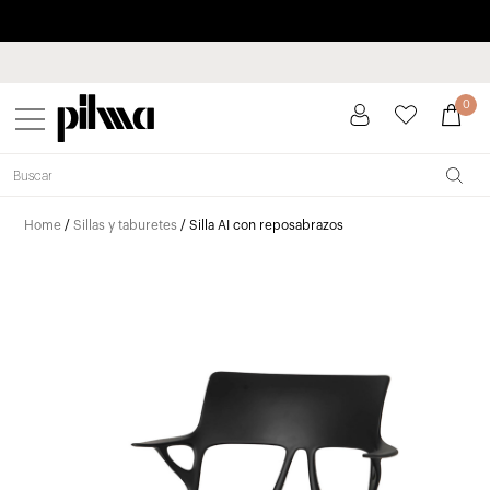
Paga a plazos hasta 3 meses sin intereses 0% TAE
pilma
0
Home
/
Sillas y taburetes
/ Silla AI con reposabrazos