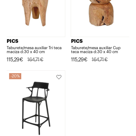
PICS
PICS
Taburete/mesa auxiliar Tri teca
Taburete/mesa auxiliar Cup
maciza d:30 x 40 cm
teca maciza d:30 x 40 cm
El
El
115,29
€
164,71
€
El
El
115,29
€
164,71
€
precio
precio
precio
precio
original
actual
original
actual
20%
era:
es:
era:
es:
164,71€.
115,29€.
164,71€.
115,29€.