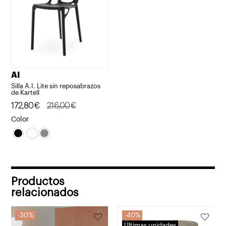
AI
Silla A.I. Lite sin reposabrazos
de Kartell
El
El
172,80
€
216,00
€
precio
precio
Color
original
actual
era:
es:
216,00€.
172,80€.
Productos
relacionados
30%
40%
Últimas unidades