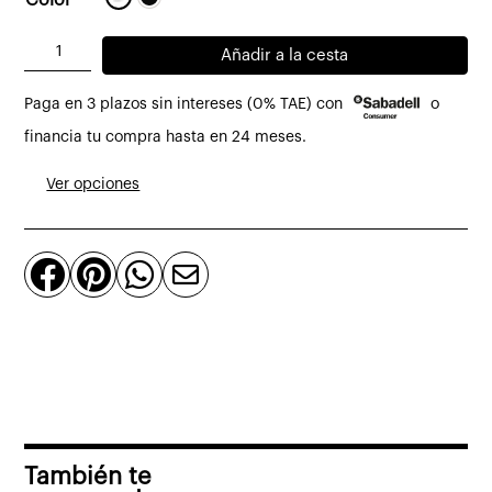
Mueble
Añadir a la cesta
auxiliar
Paga en 3 plazos sin intereses (0% TAE) con
o
Componibili
2
financia tu compra hasta en 24 meses.
puertas
Ver opciones
acabado
mate
de




Kartell
cantidad
También te