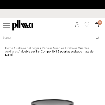
Paga a plazos hasta 3 meses sin intereses 0% TAE
pilma
0
Home
/
Rebajas del hogar
/
Rebajas Muebles
/
Rebajas Muebles
Auxiliares
/ Mueble auxiliar Componibili 2 puertas acabado mate de
Kartell