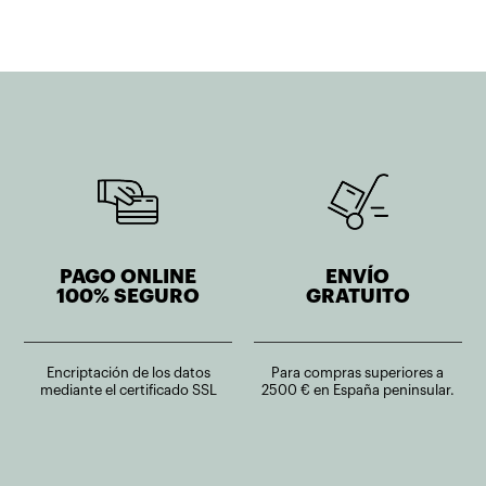
706,10€.
564,88€.
PAGO ONLINE
ENVÍO
100% SEGURO
GRATUITO
Encriptación de los datos
Para compras superiores a
mediante el certificado SSL
2500 € en España peninsular.