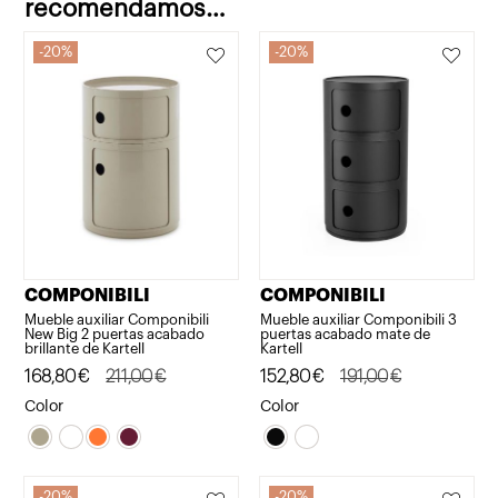
recomendamos…
20%
20%
COMPONIBILI
COMPONIBILI
Mueble auxiliar Componibili
Mueble auxiliar Componibili 3
New Big 2 puertas acabado
puertas acabado mate de
brillante de Kartell
Kartell
El
El
168,80
€
211,00
€
El
El
152,80
€
191,00
€
precio
precio
precio
precio
Color
Color
original
actual
original
actual
era:
es:
era:
es:
211,00€.
168,80€.
191,00€.
152,80€.
20%
20%