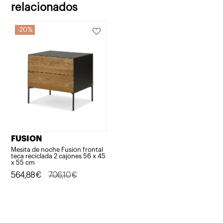
relacionados
20%
FUSION
Mesita de noche Fusion frontal
teca reciclada 2 cajones 56 x 45
x 55 cm
El
El
564,88
€
706,10
€
precio
precio
original
actual
era:
es: