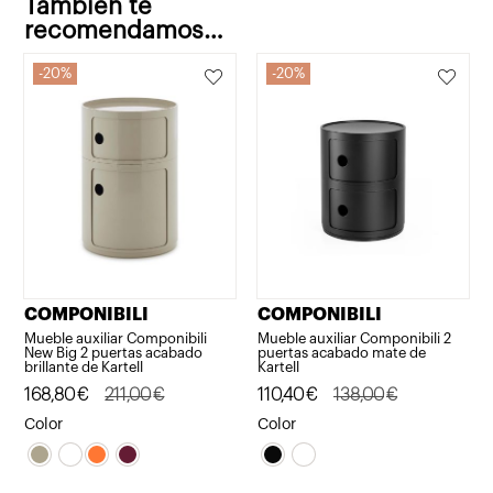
También te
recomendamos…
20%
20%
COMPONIBILI
COMPONIBILI
Mueble auxiliar Componibili
Mueble auxiliar Componibili 2
New Big 2 puertas acabado
puertas acabado mate de
brillante de Kartell
Kartell
El
El
168,80
€
211,00
€
El
El
110,40
€
138,00
€
precio
precio
precio
precio
Color
Color
original
actual
original
actual
era:
es:
era:
es: