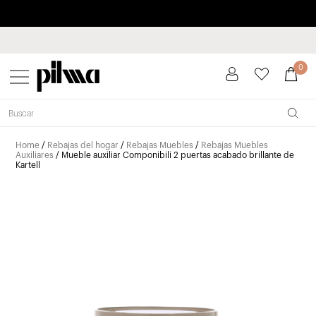
Paga a plazos hasta 3 meses sin intereses 0% TAE
pilma
0
Home
/
Rebajas del hogar
/
Rebajas Muebles
/
Rebajas Muebles
Auxiliares
/ Mueble auxiliar Componibili 2 puertas acabado brillante de
Kartell