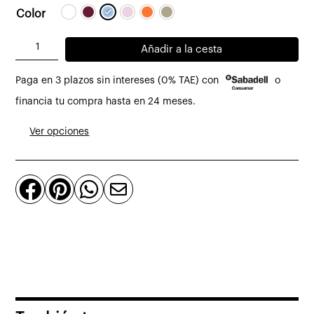
Color
Mueble
Añadir a la cesta
auxiliar
Paga en 3 plazos sin intereses (0% TAE) con
o
Componibili
2
financia tu compra hasta en 24 meses.
puertas
Ver opciones
acabado
brillante
de




Kartell
cantidad