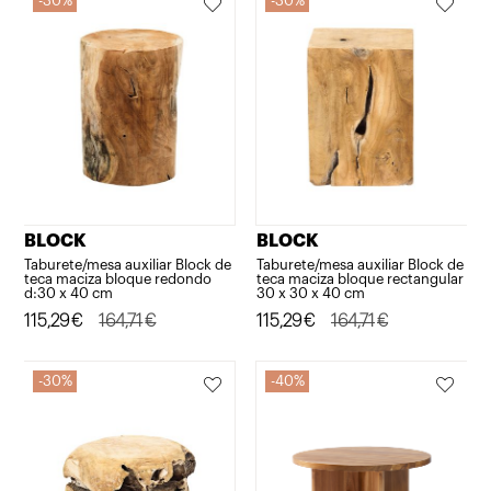
30%
30%
BLOCK
BLOCK
Taburete/mesa auxiliar Block de
Taburete/mesa auxiliar Block de
teca maciza bloque redondo
teca maciza bloque rectangular
d:30 x 40 cm
30 x 30 x 40 cm
El
El
115,29
€
164,71
€
El
El
115,29
€
164,71
€
precio
precio
precio
precio
original
actual
original
actual
30%
40%
era:
es:
era:
es:
164,71€.
115,29€.
164,71€.
115,29€.