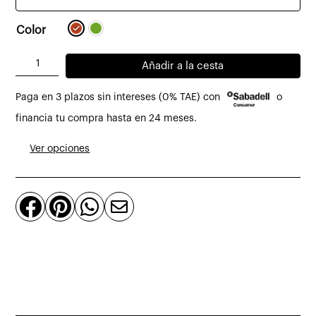
Color
Mesa
Añadir a la cesta
redonda
Paga en 3 plazos sin intereses (0% TAE) con
o
de
microcemento
financia tu compra hasta en 24 meses.
Brisa
Ver opciones
Ø140
x
76




cm
cantidad