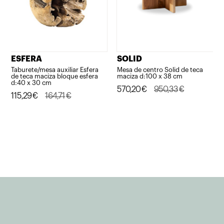
ESFERA
SOLID
Taburete/mesa auxiliar Esfera
Mesa de centro Solid de teca
de teca maciza bloque esfera
maciza d:100 x 38 cm
d:40 x 30 cm
El
El
570,20
€
950,33
€
El
El
115,29
€
164,71
€
precio
precio
precio
precio
original
actual
original
actual
era:
es:
era:
es:
950,33€.
570,20€.
164,71€.
115,29€.