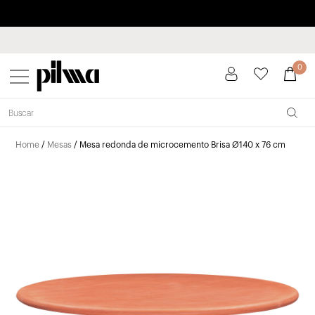
Paga a plazos hasta 3 meses sin intereses 0% TAE
pilma
0
Home
/
Mesas
/ Mesa redonda de microcemento Brisa Ø140 x 76 cm