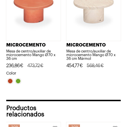
MICROCEMENTO
MICROCEMENTO
Mesa de centro/auxiliar de
Mesa de centro/auxiliar de
microcemento Mango Ø70 x
microcemento Mango Ø70 x
36 cm
36 cm Mármol
El
El
236,86
€
473,72
€
El
El
454,77
€
568,46
€
precio
precio
precio
precio
Color
original
actual
original
actual
era:
es:
era:
es:
473,72€.
236,86€.
568,46€.
454,77€.
Productos
relacionados