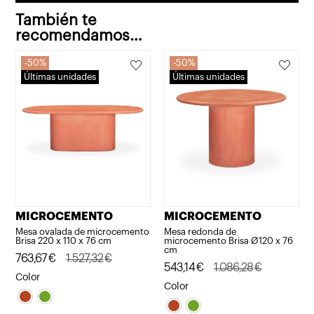
También te
recomendamos…
50%
50%
Últimas unidades
Últimas unidades
MICROCEMENTO
MICROCEMENTO
Mesa ovalada de microcemento
Mesa redonda de
Brisa 220 x 110 x 76 cm
microcemento Brisa Ø120 x 76
cm
El
El
763,67
€
1.527,32
€
El
El
543,14
€
1.086,28
€
precio
precio
Color
precio
precio
Color
original
actual
original
actual
era:
es: