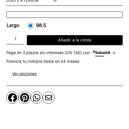
USO EXTERIOR
Sí
Largo
-
98.5
-
Mesa
Añadir a la cesta
de
Paga en 3 plazos sin intereses (0% TAE) con
o
centro
Slats
financia tu compra hasta en 24 meses.
de
Ver opciones
teca
maciza
cantidad



