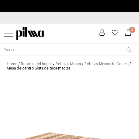
Paga a plazos hasta 3 meses sin intereses 0% TAE
pilma
0
Home
/
Rebajas del hogar
/
Rebajas Mesas
/
Rebajas Mesas de Centro
/
Mesa de centro Slats de teca maciza