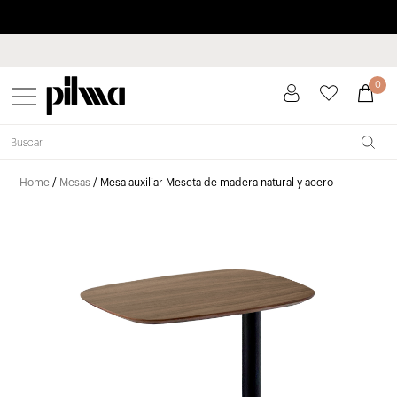
Paga a plazos hasta 3 meses sin intereses 0% TAE
pilma
0
Home
/
Mesas
/ Mesa auxiliar Meseta de madera natural y acero