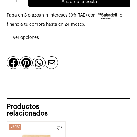
Añadir a la cesta
auxiliar
Paga en 3 plazos sin intereses (0% TAE) con
o
Meseta
de
financia tu compra hasta en 24 meses.
madera
Ver opciones
natural
y
acero




cantidad
Productos
relacionados
30%