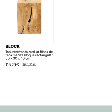
BLOCK
Taburete/mesa auxiliar Block de
teca maciza bloque rectangular
30 x 30 x 40 cm
El
El
115,29
€
164,71
€
precio
precio
original
actual
era:
es:
164,71€.
115,29€.