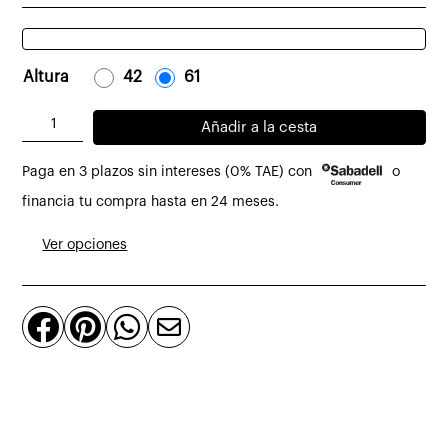
Altura
-
42
-
-
61
-
Lampara
Añadir a la cesta
sobremesa
Paga en 3 plazos sin intereses (0% TAE) con
o
FAD
roble
financia tu compra hasta en 24 meses.
natural
Ver opciones
pantalla
cartulina
cantidad



