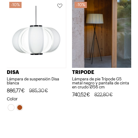
151,50€.
136,35€.
675,18€.
607,66€.
10%
10%
DISA
TRIPODE
Lámpara de suspensión Disa
Lámpara de pie Trípode G5
blanca
metal negro y pantalla de cinta
en crudo Ø56 cm
El
El
886,77
€
985,30
€
El
El
740,52
€
822,80
€
precio
precio
Color
precio
precio
original
actual
original
actual
era:
es:
era:
es:
985,30€.
886,77€.
822,80€.
740,52€.