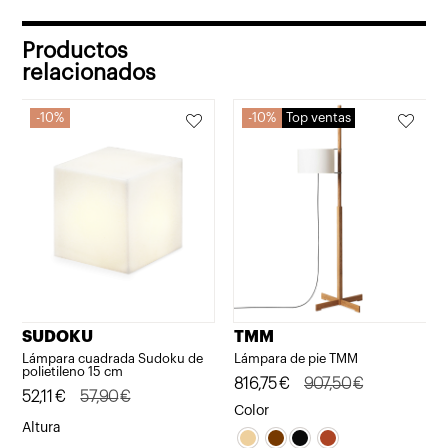
original
actual
era:
es:
Productos
1.149,50€.
1.034,55€.
relacionados
10%
10%
Top ventas
SUDOKU
TMM
Lámpara cuadrada Sudoku de
Lámpara de pie TMM
polietileno 15 cm
El
El
816,75
€
907,50
€
El
El
52,11
€
57,90
€
precio
precio
Color
precio
precio
Altura
original
actual