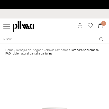
Paga a plazos hasta 3 meses sin intereses 0% TAE
pilma
0
Home
/
Rebajas del hogar
/
Rebajas Lámparas
/ Lampara sobremesa
FAD roble natural pantalla cartulina