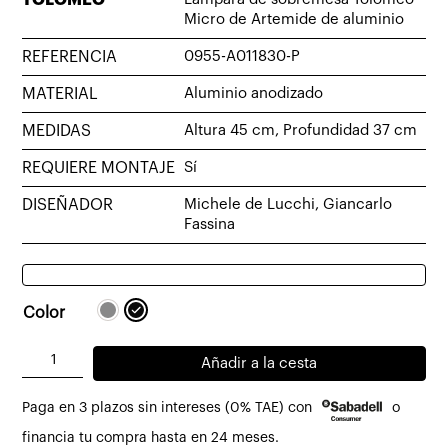
Micro de Artemide de aluminio
REFERENCIA
0955-A011830-P
MATERIAL
Aluminio anodizado
MEDIDAS
Altura 45 cm, Profundidad 37 cm
REQUIERE MONTAJE
Sí
DISEÑADOR
Michele de Lucchi, Giancarlo
Fassina
Color
Lámpara
Añadir a la cesta
de
Paga en 3 plazos sin intereses (0% TAE) con
o
sobremesa
Tolomeo
financia tu compra hasta en 24 meses.