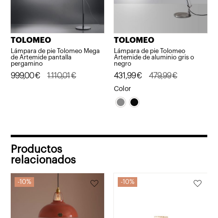
TOLOMEO
TOLOMEO
Lámpara de pie Tolomeo Mega
Lámpara de pie Tolomeo
de Artemide pantalla
Artemide de aluminio gris o
pergamino
negro
El
El
999,00
€
1.110,01
€
El
El
431,99
€
479,99
€
precio
precio
precio
precio
Color
original
actual
original
actual
era:
es:
era:
es:
1.110,01€.
999,00€.
479,99€.
431,99€.
Productos
relacionados
10%
10%