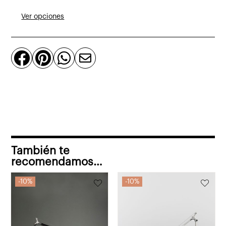
Micro
Ver opciones
de
Artemide
de




aluminio
cantidad
También te
recomendamos…
10%
10%