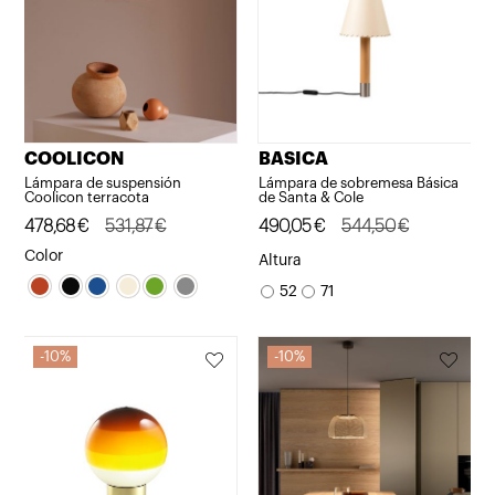
COOLICON
BASICA
Lámpara de suspensión
Lámpara de sobremesa Básica
Coolicon terracota
de Santa & Cole
El
El
478,68
€
531,87
€
El
El
490,05
€
544,50
€
precio
precio
precio
precio
Color
Altura
original
actual
original
actual
52
71
era:
es:
era:
es:
531,87€.
478,68€.
544,50€.
490,05€.
10%
10%