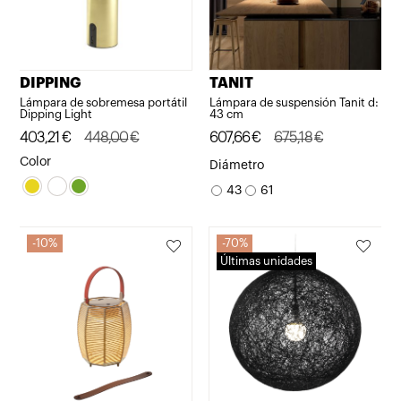
DIPPING
TANIT
Lámpara de sobremesa portátil
Lámpara de suspensión Tanit d:
Dipping Light
43 cm
El
El
403,21
€
448,00
€
El
El
607,66
€
675,18
€
precio
precio
precio
precio
Color
Diámetro
original
actual
original
actual
43
61
era:
es:
era:
es:
448,00€.
403,21€.
675,18€.
607,66€.
10%
70%
Últimas unidades