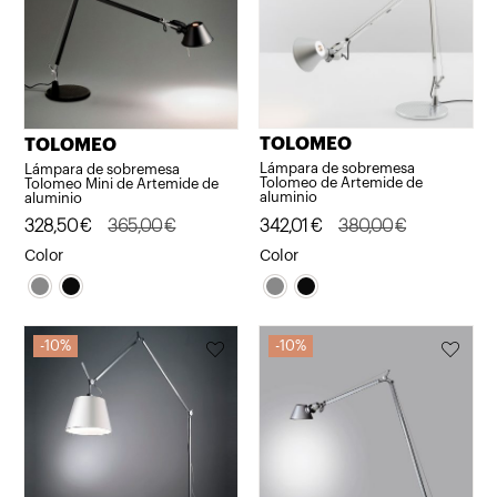
TOLOMEO
TOLOMEO
Lámpara de sobremesa
Lámpara de sobremesa
Tolomeo de Artemide de
Tolomeo Mini de Artemide de
aluminio
aluminio
El
El
342,01
€
380,00
€
El
El
328,50
€
365,00
€
precio
precio
precio
precio
Color
Color
original
actual
original
actual
era:
es:
era:
es:
380,00€.
342,01€.
365,00€.
328,50€.
10%
10%