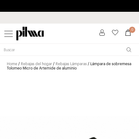
Paga a plazos hasta 3 meses sin intereses 0% TAE
pilma
0
Home
/
Rebajas del hogar
/
Rebajas Lámparas
/ Lámpara de sobremesa
Tolomeo Micro de Artemide de aluminio