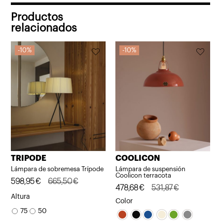
Productos
relacionados
10%
10%
TRIPODE
COOLICON
Lámpara de sobremesa Trípode
Lámpara de suspensión
Coolicon terracota
El
El
598,95
€
665,50
€
El
El
478,68
€
531,87
€
precio
precio
Altura
precio
precio
Color
original
actual
75
50
original
actual
era:
es: