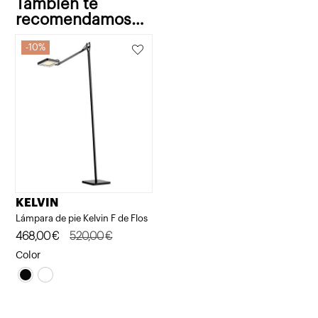
También te
recomendamos…
10%
KELVIN
Lámpara de pie Kelvin F de Flos
El
El
468,00
€
520,00
€
precio
precio
Color
original
actual
era:
es:
520,00€.
468,00€.