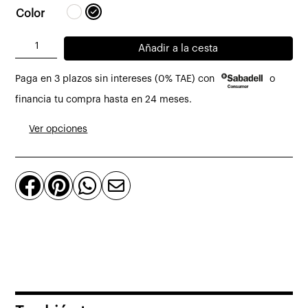
Color
Lámpara
Añadir a la cesta
de
Paga en 3 plazos sin intereses (0% TAE) con
o
sobremesa
Kelvin
financia tu compra hasta en 24 meses.
Edge
Ver opciones
de
Flos
cantidad



