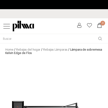
Paga a plazos hasta 3 meses sin intereses 0% TAE
pilma
0
Home
/
Rebajas del hogar
/
Rebajas Lámparas
/ Lámpara de sobremesa
Kelvin Edge de Flos