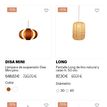
era:
es:
665,50€.
598,95€.
531,87€.
478,68€.
10%
10%
DISA MINI
LONG
Lámpara de suspensión Disa
Pantalla Long de lino natural y
Mini pino
ratán h: 50 cm.
El
El
648,63
€
720,70
€
El
El
87,30
€
97,01
€
precio
precio
precio
precio
Color
Diámetro
original
actual
original
actual
30
45
era:
es:
era:
es:
720,70€.
648,63€.
97,01€.
87,30€.
10%
70%