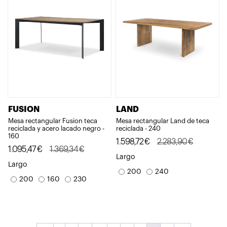
FUSION
LAND
Mesa rectangular Fusion teca
Mesa rectangular Land de teca
reciclada y acero lacado negro -
reciclada - 240
160
El
El
1.598,72
€
2.283,90
€
El
El
1.095,47
€
1.369,34
€
precio
precio
Largo
precio
precio
Largo
original
actual
200
240
original
actual
200
160
230
era:
es:
era:
es:
2.283,90€.
1.598,72€.
1.369,34€.
1.095,47€.