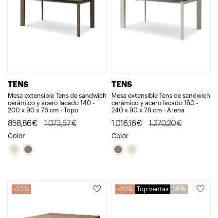
TENS
TENS
Mesa extensible Tens de sandwich
Mesa extensible Tens de sandwich
cerámico y acero lacado 140 -
cerámico y acero lacado 160 -
200 x 90 x 76 cm - Topo
240 x 90 x 76 cm - Arena
El
El
El
El
858,86
€
1.073,57
€
1.016,16
€
1.270,20
€
precio
precio
precio
precio
Color
Color
original
actual
original
actual
era:
es:
era:
es:
1.073,57€.
858,86€.
1.270,20€.
1.016,16€.
30%
20%
Top ventas
NEW