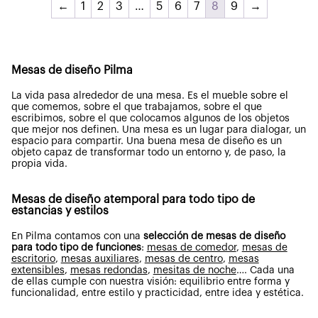
←
1
2
3
…
5
6
7
8
9
→
Mesas de diseño Pilma
La vida pasa alrededor de una mesa. Es el mueble sobre el
que comemos, sobre el que trabajamos, sobre el que
escribimos, sobre el que colocamos algunos de los objetos
que mejor nos definen. Una mesa es un lugar para dialogar, un
espacio para compartir. Una buena mesa de diseño es un
objeto capaz de transformar todo un entorno y, de paso, la
propia vida.
Mesas de diseño atemporal para todo tipo de
estancias y estilos
En Pilma contamos con una
selección de mesas de diseño
para todo tipo de funciones
:
mesas de comedor
,
mesas de
escritorio
,
mesas auxiliares
,
mesas de centro
,
mesas
extensibles
,
mesas redondas
,
mesitas de noche
….
Cada una
de ellas cumple con nuestra visión: equilibrio entre forma y
funcionalidad, entre estilo y practicidad, entre idea y estética.