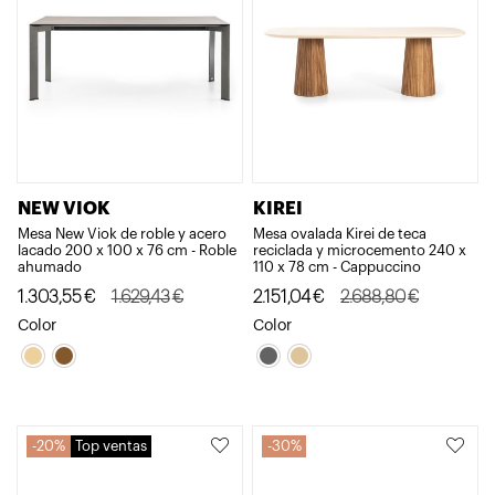
NEW VIOK
KIREI
Mesa New Viok de roble y acero
Mesa ovalada Kirei de teca
lacado 200 x 100 x 76 cm - Roble
reciclada y microcemento 240 x
ahumado
110 x 78 cm - Cappuccino
El
El
El
El
1.303,55
€
1.629,43
€
2.151,04
€
2.688,80
€
precio
precio
precio
precio
Color
Color
original
actual
original
actual
era:
es:
era:
es:
1.629,43€.
1.303,55€.
2.688,80€.
2.151,04€.
20%
Top ventas
30%