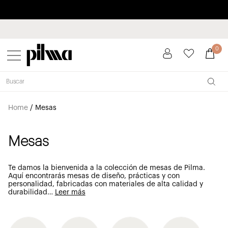
Paga a plazos hasta 3 meses sin intereses 0% TAE
pilma
0
Home
/
Mesas
Mesas
Te damos la bienvenida a la colección de mesas de Pilma.
Aquí encontrarás mesas de diseño, prácticas y con
personalidad, fabricadas con materiales de alta calidad y
durabilidad
…
Leer más