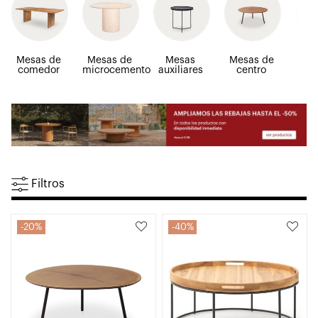
Mesas de
Mesas de
Mesas
Mesas de
M
comedor
microcemento
auxiliares
centro
red
Filtros
20%
40%