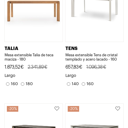
TALIA
TENS
Mesa extensible Talia de teca
Mesa extensible Tens de cristal
maciza - 180
templado y acero lacado - 160
El
El
El
El
1.873,52
€
2.341,89
€
657,83
€
1.096,38
€
precio
precio
precio
precio
Largo
Largo
original
actual
original
actual
160
180
140
160
era:
es:
era:
es:
2.341,89€.
1.873,52€.
1.096,38€.
657,83€.
20%
20%