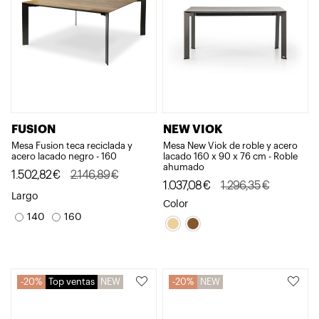
FUSION
NEW VIOK
Mesa Fusion teca reciclada y
Mesa New Viok de roble y acero
acero lacado negro - 160
lacado 160 x 90 x 76 cm - Roble
ahumado
El
El
1.502,82
€
2.146,89
€
El
El
1.037,08
€
1.296,35
€
precio
precio
Largo
precio
precio
Color
original
actual
140
160
original
actual
era:
es:
era:
es:
2.146,89€.
1.502,82€.
1.296,35€.
1.037,08€.
20%
Top ventas
NEW
20%
NEW