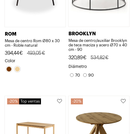
BROOKLYN
ROM
Mesa de centro/auxiliar Brooklyn
Mesa de centro Rom Ø80 x 30
de teca maciza y acero Ø70 x 40
cm - Roble natural
cm - 90
El
El
394,44
€
493,05
€
El
El
320,89
€
534,82
€
precio
precio
Color
precio
precio
Diámetro
original
actual
original
actual
70
90
era:
es:
era:
es:
493,05€.
394,44€.
534,82€.
320,89€.
20%
Top ventas
20%