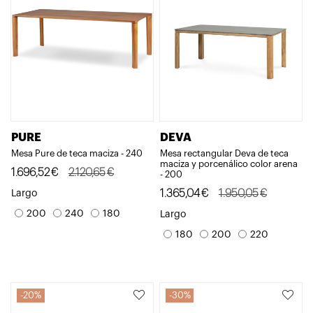
PURE
DEVA
Mesa Pure de teca maciza - 240
Mesa rectangular Deva de teca
maciza y porcenálico color arena
El
El
1.696,52
€
2.120,65
€
- 200
precio
precio
El
El
1.365,04
€
1.950,05
€
Largo
original
actual
precio
precio
200
240
180
Largo
era:
es:
original
actual
180
200
220
2.120,65€.
1.696,52€.
era:
es:
1.950,05€.
1.365,04€.
20%
30%