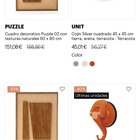
PUZZLE
UNIT
Cuadro decorativo Puzzle 02 con
Cojín Silver cuadrado 45 x 45 cm
texturas naturales 60 x 80 cm
tierra, arena, terracota - Terracota
El
El
El
El
151,08
€
188,86
€
45,01
€
56,27
€
precio
precio
precio
precio
Color
original
actual
original
actual
era:
es:
era:
es:
188,86€.
151,08€.
56,27€.
45,01€.
20%
40%
Últimas unidades