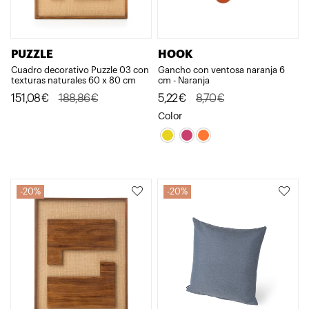
PUZZLE
HOOK
Cuadro decorativo Puzzle 03 con
Gancho con ventosa naranja 6
texturas naturales 60 x 80 cm
cm - Naranja
El
El
El
El
151,08
€
188,86
€
5,22
€
8,70
€
precio
precio
precio
precio
Color
original
actual
original
actual
era:
es:
era:
es:
188,86€.
151,08€.
8,70€.
5,22€.
20%
20%