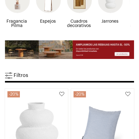
Fragancia
Espejos
Cuadros
Jarrones
Pl
Pilma
decorativos
arti
Filtros
20%
20%