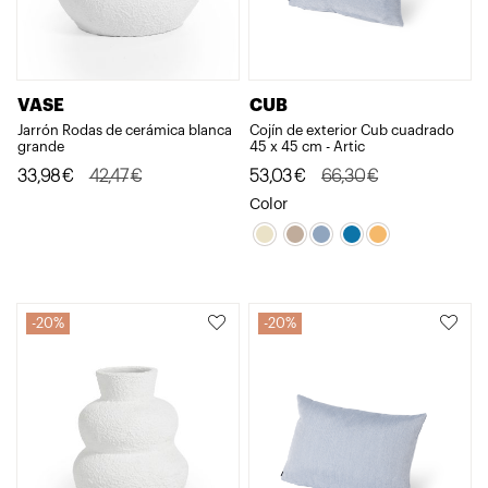
VASE
CUB
Jarrón Rodas de cerámica blanca
Cojín de exterior Cub cuadrado
grande
45 x 45 cm - Artic
El
El
El
El
33,98
€
42,47
€
53,03
€
66,30
€
precio
precio
precio
precio
Color
original
actual
original
actual
era:
es:
era:
es:
42,47€.
33,98€.
66,30€.
53,03€.
20%
20%