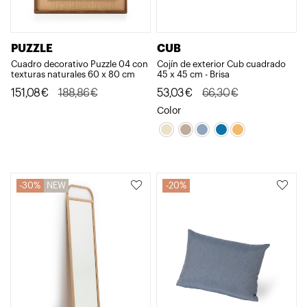
PUZZLE
CUB
Cuadro decorativo Puzzle 04 con
Cojín de exterior Cub cuadrado
texturas naturales 60 x 80 cm
45 x 45 cm - Brisa
El
El
El
El
151,08
€
188,86
€
53,03
€
66,30
€
precio
precio
precio
precio
Color
original
actual
original
actual
era:
es:
era:
es:
188,86€.
151,08€.
66,30€.
53,03€.
30%
NEW
20%