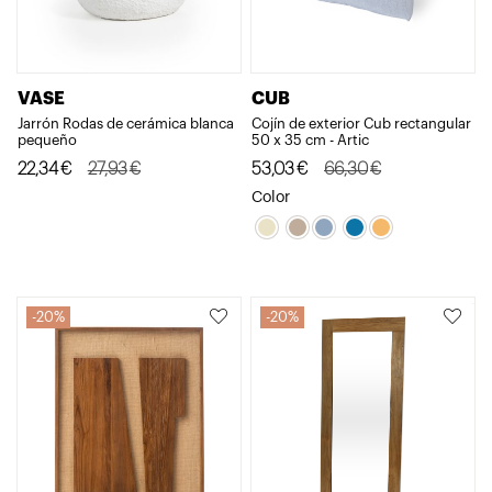
VASE
CUB
Jarrón Rodas de cerámica blanca
Cojín de exterior Cub rectangular
pequeño
50 x 35 cm - Artic
El
El
El
El
22,34
€
27,93
€
53,03
€
66,30
€
precio
precio
precio
precio
Color
original
actual
original
actual
era:
es:
era:
es:
27,93€.
22,34€.
66,30€.
53,03€.
20%
20%