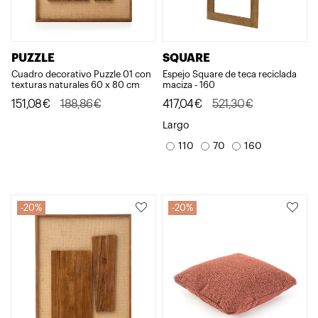
PUZZLE
SQUARE
Cuadro decorativo Puzzle 01 con
Espejo Square de teca reciclada
texturas naturales 60 x 80 cm
maciza - 160
El
El
El
El
151,08
€
188,86
€
417,04
€
521,30
€
precio
precio
precio
precio
Largo
original
actual
original
actual
110
70
160
era:
es:
era:
es:
188,86€.
151,08€.
521,30€.
417,04€.
20%
20%