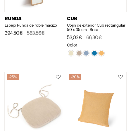
RUNDA
CUB
Espejo Runda de roble macizo
Cojín de exterior Cub rectangular
50 x 35 cm - Brisa
El
El
394,50
€
563,56
€
El
El
53,03
€
66,30
€
precio
precio
precio
precio
Color
original
actual
original
actual
era:
es:
era:
es:
563,56€.
394,50€.
66,30€.
53,03€.
25%
20%