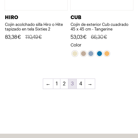
HIRO
CUB
Cojín acolchado silla Hiro o Hite
Cojín de exterior Cub cuadrado
tapizado en tela Sixties 2
45 x 45 cm - Tangerine
El
El
El
El
83,38
€
110,49
€
53,03
€
66,30
€
precio
precio
precio
precio
Color
original
actual
original
actual
era:
es:
era:
es:
110,49€.
83,38€.
66,30€.
53,03€.
←
1
2
3
4
→