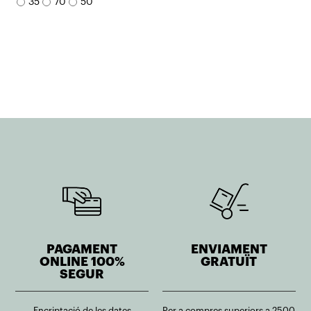
35
70
50
era:
és:
era:
és:
102,40€.
92,17€.
266,20€.
239,58€.
PAGAMENT
ENVIAMENT
ONLINE 100%
GRATUÏT
SEGUR
Encriptació de les dates
Per a compres superiors a 2500