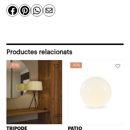
22,5




cm
per
a
interior/exterior,
recarregable,
Productes relacionats
LED
5
10%
10%
W,
de
Bover
TRIPODE
PATIO