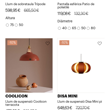
Llum de sobretaula Trípode
Pantalla esfèrica Patio de
polietilè
El
El
598,95
€
665,50
€
El
El
119,08
€
132,30
€
preu
preu
Altura
preu
preu
Diàmetre
original
actual
75
50
original
actual
40
65
50
80
era:
és:
era:
és:
665,50€.
598,95€.
132,30€.
119,08€.
10%
10%
COOLICON
DISA MINI
Llum de suspensió Coolicon
Llum de suspensió Disa Mini pi
terracota
El
El
648,63
€
720,70
€