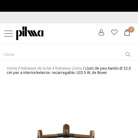
Paga a plaços fins a 3 mesos sense interessos 0% TAE
pilma
0
Home
/
Rebaixes de la llar
/
Rebaixes Llums
/ Llum de peu Kando Ø 22,5
cm per a interior/exterior, recarregable, LED 5 W, de Bover