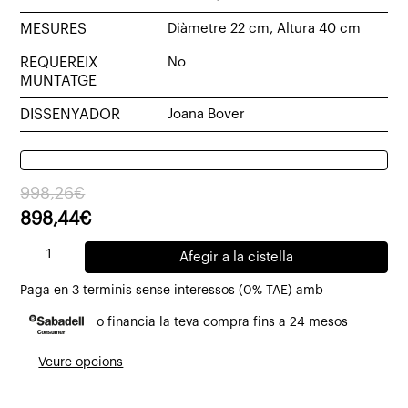
MESURES
Diàmetre 22 cm, Altura 40 cm
REQUEREIX
No
MUNTATGE
DISSENYADOR
Joana Bover
El
El
998,26
€
preu
preu
898,44
€
original
actual
quantitat
Afegir a la cistella
era:
és:
de
998,26€.
898,44€.
Paga en 3 terminis sense interessos (0% TAE) amb
Llum
o financia la teva compra fins a 24 mesos
de
peu
Veure opcions
Kando
Ø