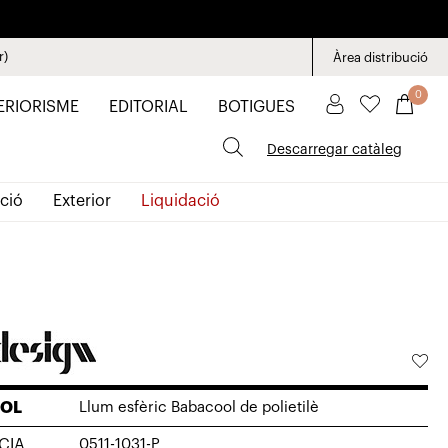
r)
Àrea distribució
0
ERIORISME
EDITORIAL
BOTIGUES
Descarregar catàleg
ció
Exterior
Liquidació
OL
Llum esfèric Babacool de polietilè
CIA
0511-1031-P