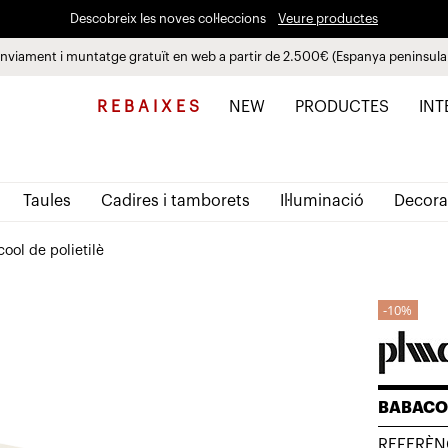
Descobreix les noves col·leccions
Veure productes
nviament i muntatge gratuït en web a partir de 2.500€ (Espanya peninsula
Paga a plaços fins a 3 mesos sense interessos 0% TAE
R E B A I X E S
NEW
PRODUCTES
INT
Taules
Cadires i tamborets
Il·luminació
Decora
ool de polietilè
10%
BABACO
REFERÈN