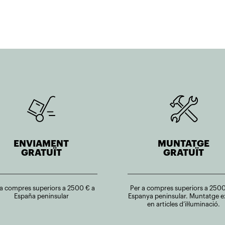
ENVIAMENT
MUNTATGE
GRATUÏT
GRATUÏT
 a compres superiors a 2500 € a
Per a compres superiors a 2500
España peninsular
Espanya peninsular. Muntatge e
en articles d’il·luminació.