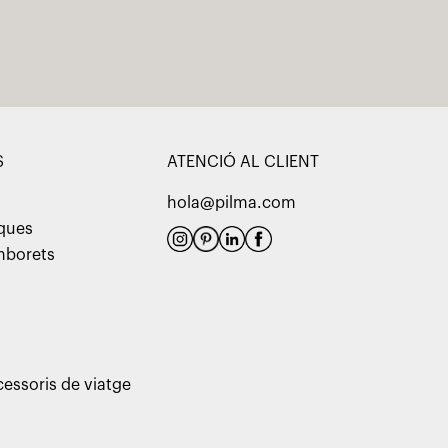
S
ATENCIÓ AL CLIENT
hola@pilma.com
aques
amborets
cessoris de viatge