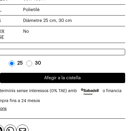
L
Polietilè
S
Diàmetre 25 cm, 30 cm
IX
No
GE
-
25
-
-
30
-
Afegir a la cistella
 terminis sense interessos (0% TAE) amb
o financia
mpra fins a 24 mesos
ions


