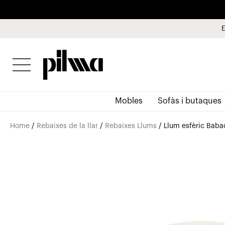
E
pilma
Mobles
Sofàs i butaques
Home
/
Rebaixes de la llar
/
Rebaixes Llums
/ Llum esfèric Babac