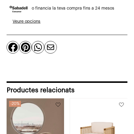
Butaca
o financia la teva compra fins a 24 mesos
Zanzibar
de
Veure opcions
fusta
de
mindi




i
cuir
plena
flor
Productes relacionats
20%