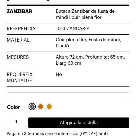
ZANZIBAR
Butaca Zanzibar de fusta de
mindi i cuir plena flor
REFERÈNCIA
1013-ZANCAR-P
MATERIAL
Cuir plena flor, Fusta de mindi,
Llautó
MESURES
Altura 72 cm, Profunditat 65 cm,
Llarg 68 cm
REQUEREIX
No
MUNTATGE
Color
quantitat
Afegir a la cistella
de
Paga en 3 terminis sense interessos (0% TAE) amb