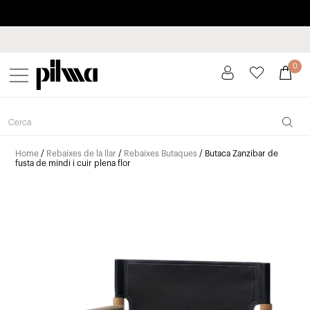
Paga a plaços fins a 3 mesos sense interessos 0% TAE
pilma
0
Home
/
Rebaixes de la llar
/
Rebaixes Butaques
/ Butaca Zanzibar de
fusta de mindi i cuir plena flor