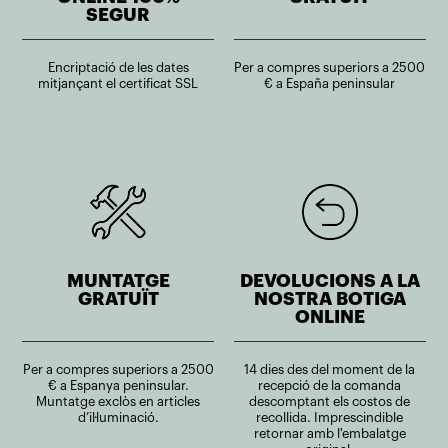
SEGUR
Encriptació de les dates
Per a compres superiors a 2500
mitjançant el certificat SSL
€ a España peninsular
MUNTATGE
DEVOLUCIONS A LA
GRATUÏT
NOSTRA BOTIGA
ONLINE
Per a compres superiors a 2500
14 dies des del moment de la
€ a Espanya peninsular.
recepció de la comanda
Muntatge exclòs en articles
descomptant els costos de
d’il·luminació.
recollida. Imprescindible
retornar amb l'embalatge