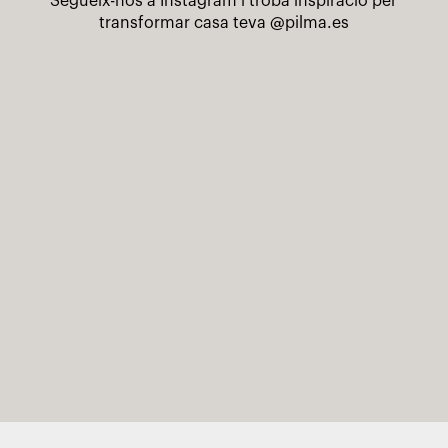
Segueix-nos a Instagram i troba inspiració per
transformar casa teva
@pilma.es