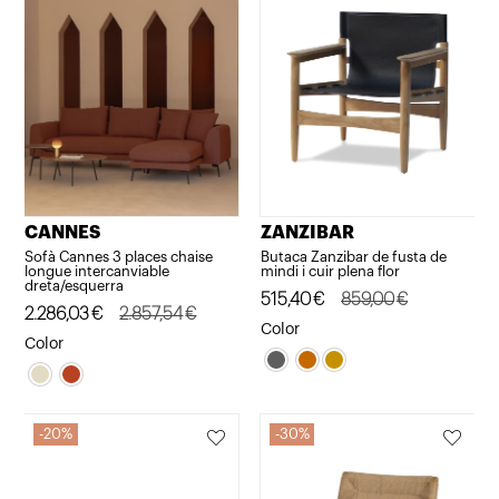
CANNES
ZANZIBAR
Sofà Cannes 3 places chaise
Butaca Zanzibar de fusta de
longue intercanviable
mindi i cuir plena flor
dreta/esquerra
El
El
515,40
€
859,00
€
El
El
2.286,03
€
2.857,54
€
preu
preu
Color
preu
preu
Color
original
actual
original
actual
era:
és:
era:
és:
859,00€.
515,40€.
2.857,54€.
2.286,03€.
20%
30%