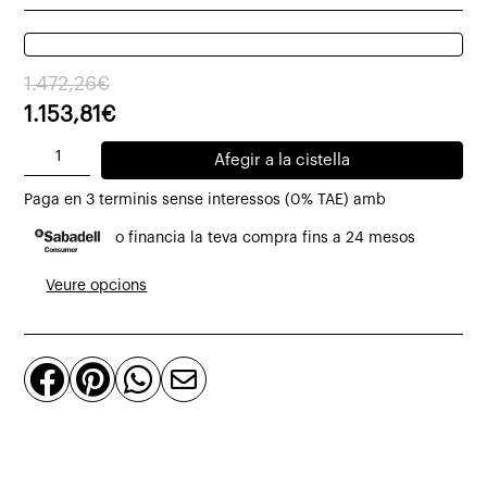
El
El
1.472,26
€
preu
preu
1.153,81
€
original
actual
quantitat
Afegir a la cistella
era:
és:
de
1.472,26€.
1.153,81€.
Paga en 3 terminis sense interessos (0% TAE) amb
Modul
o financia la teva compra fins a 24 mesos
Cub
racó
Veure opcions
amb
3
coixins



