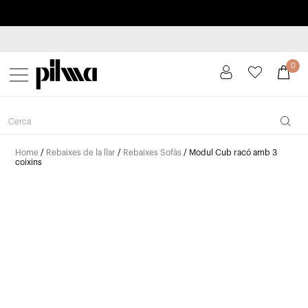
Paga a plaços fins a 3 mesos sense interessos 0% TAE
pilma
0
Home
/
Rebaixes de la llar
/
Rebaixes Sofàs
/ Modul Cub racó amb 3
coixins