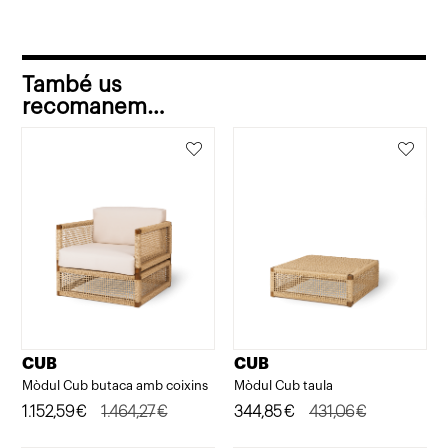
També us
recomanem…
CUB
CUB
Mòdul Cub butaca amb coixins
Mòdul Cub taula
El
El
1.152,59
€
1.464,27
€
El
El
344,85
€
431,06
€
preu
preu
preu
preu