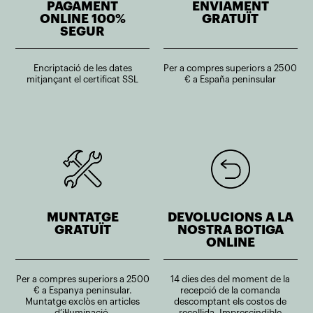
PAGAMENT
ENVIAMENT
ONLINE 100%
GRATUÏT
SEGUR
Encriptació de les dates
Per a compres superiors a 2500
mitjançant el certificat SSL
€ a España peninsular
MUNTATGE
DEVOLUCIONS A LA
GRATUÏT
NOSTRA BOTIGA
ONLINE
Per a compres superiors a 2500
14 dies des del moment de la
€ a Espanya peninsular.
recepció de la comanda
Muntatge exclòs en articles
descomptant els costos de
d’il·luminació.
recollida. Imprescindible