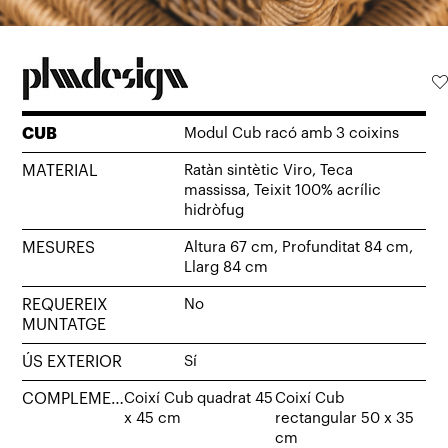
CUB
Modul Cub racó amb 3 coixins
MATERIAL
Ratàn sintètic Viro, Teca
massissa, Teixit 100% acrílic
hidròfug
MESURES
Altura 67 cm, Profunditat 84 cm,
Llarg 84 cm
REQUEREIX
No
MUNTATGE
ÚS EXTERIOR
Sí
COMPLEMENTS
Coixí Cub quadrat 45
Coixí Cub
x 45 cm
rectangular 50 x 35
cm