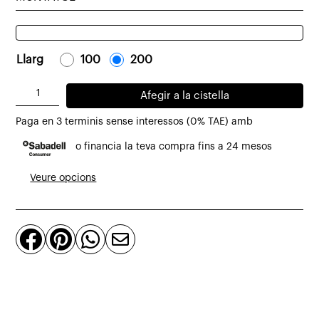
Llarg
-
100
-
-
200
-
quantitat
Afegir a la cistella
de
Paga en 3 terminis sense interessos (0% TAE) amb
Banc
o financia la teva compra fins a 24 mesos
Solid
de
Veure opcions
teca
massissa



