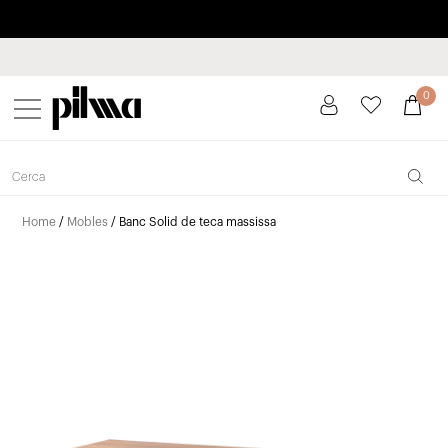
Paga a plaços fins a 3 mesos sense interessos 0% TAE
pilma
0
Home
/
Mobles
/ Banc Solid de teca massissa