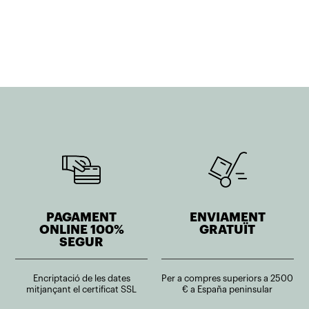
original
actual
original
actual
era:
és:
era:
és:
950,33€.
570,20€.
916,51€.
733,21€.
PAGAMENT
ENVIAMENT
ONLINE 100%
GRATUÏT
SEGUR
Encriptació de les dates
Per a compres superiors a 2500
mitjançant el certificat SSL
€ a España peninsular