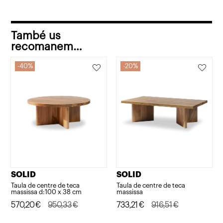
També us
recomanem…
40%
20%
SOLID
SOLID
Taula de centre de teca
Taula de centre de teca
massissa d:100 x 38 cm
massissa
El
El
570,20
€
950,33
€
El
El
733,21
€
916,51
€
preu
preu
preu
preu