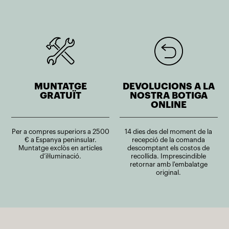
MUNTATGE
DEVOLUCIONS A LA
GRATUÏT
NOSTRA BOTIGA
ONLINE
Per a compres superiors a 2500
14 dies des del moment de la
€ a Espanya peninsular.
recepció de la comanda
Muntatge exclòs en articles
descomptant els costos de
d’il·luminació.
recollida. Imprescindible
retornar amb l'embalatge
original.