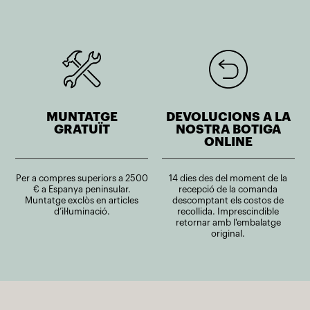
MUNTATGE
DEVOLUCIONS A LA
GRATUÏT
NOSTRA BOTIGA
ONLINE
Per a compres superiors a 2500
14 dies des del moment de la
€ a Espanya peninsular.
recepció de la comanda
Muntatge exclòs en articles
descomptant els costos de
d’il·luminació.
recollida. Imprescindible
retornar amb l'embalatge
original.