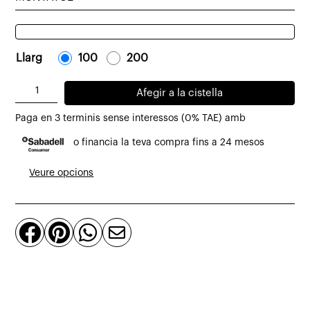
Llarg
-
100
-
-
200
-
quantitat
Afegir a la cistella
de
Paga en 3 terminis sense interessos (0% TAE) amb
Banc
o financia la teva compra fins a 24 mesos
Solid
de
Veure opcions
teca
massissa



