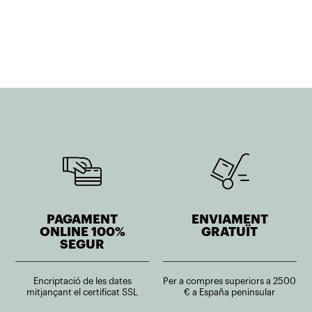
original
actual
original
actual
era:
és:
era:
és:
950,33€.
570,20€.
916,51€.
733,21€.
PAGAMENT
ENVIAMENT
ONLINE 100%
GRATUÏT
SEGUR
Encriptació de les dates
Per a compres superiors a 2500
mitjançant el certificat SSL
€ a España peninsular