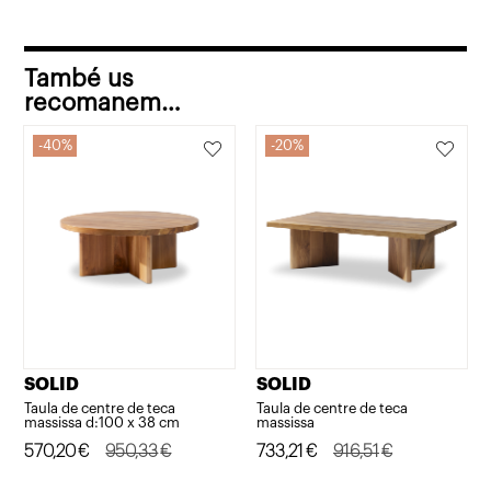
També us
recomanem…
40%
20%
SOLID
SOLID
Taula de centre de teca
Taula de centre de teca
massissa d:100 x 38 cm
massissa
El
El
570,20
€
950,33
€
El
El
733,21
€
916,51
€
preu
preu
preu
preu