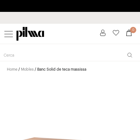
Paga a plaços fins a 3 mesos sense interessos 0% TAE
pilma
0
Home
/
Mobles
/ Banc Solid de teca massissa