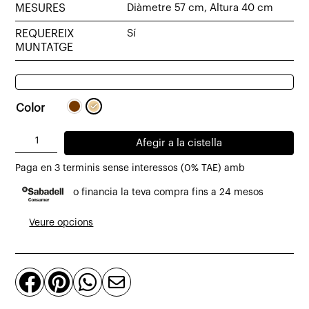
MESURES
Diàmetre 57 cm, Altura 40 cm
REQUEREIX
Sí
MUNTATGE
Color
quantitat
Afegir a la cistella
de
Paga en 3 terminis sense interessos (0% TAE) amb
Taula
o financia la teva compra fins a 24 mesos
auxiliar
Hout
Veure opcions
Ø57
x
40




cm
de