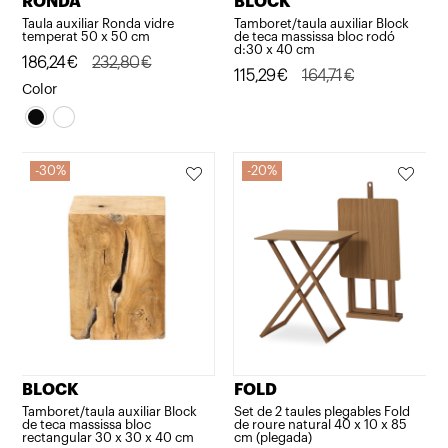
RONDA
BLOCK
Taula auxiliar Ronda vidre
Tamboret/taula auxiliar Block
temperat 50 x 50 cm
de teca massissa bloc rodó
d:30 x 40 cm
El
El
186,24
€
232,80
€
El
El
115,29
€
164,71
€
preu
preu
Color
preu
preu
original
actual
original
actual
era:
és:
era:
és:
232,80€.
186,24€.
30%
20%
164,71€.
115,29€.
BLOCK
FOLD
Tamboret/taula auxiliar Block
Set de 2 taules plegables Fold
de teca massissa bloc
de roure natural 40 x 10 x 85
rectangular 30 x 30 x 40 cm
cm (plegada)