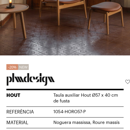
20%
NEW
HOUT
Taula auxiliar Hout Ø57 x 40 cm
de fusta
REFERÈNCIA
1054-HORO57-P
MATERIAL
Noguera massissa, Roure massís