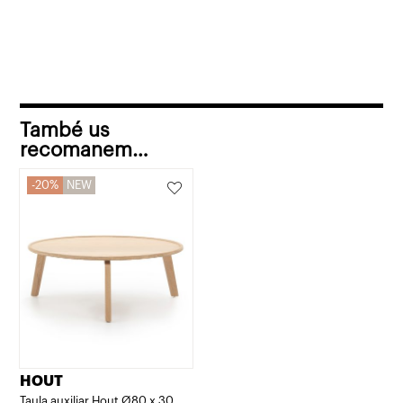
fusta
També us
recomanem…
20%
NEW
HOUT
Taula auxiliar Hout Ø80 x 30