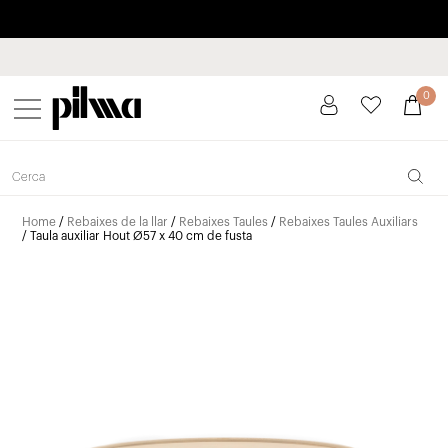
Paga a plaços fins a 3 mesos sense interessos 0% TAE
pilma
0
Home
/
Rebaixes de la llar
/
Rebaixes Taules
/
Rebaixes Taules Auxiliars
/ Taula auxiliar Hout Ø57 x 40 cm de fusta