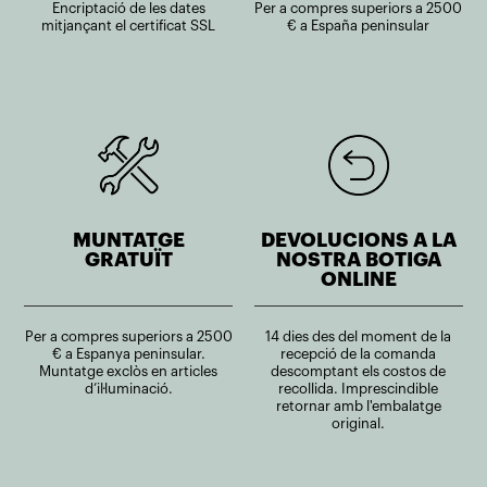
Encriptació de les dates
Per a compres superiors a 2500
mitjançant el certificat SSL
€ a España peninsular
MUNTATGE
DEVOLUCIONS A LA
GRATUÏT
NOSTRA BOTIGA
ONLINE
Per a compres superiors a 2500
14 dies des del moment de la
€ a Espanya peninsular.
recepció de la comanda
Muntatge exclòs en articles
descomptant els costos de
d’il·luminació.
recollida. Imprescindible
retornar amb l'embalatge
original.