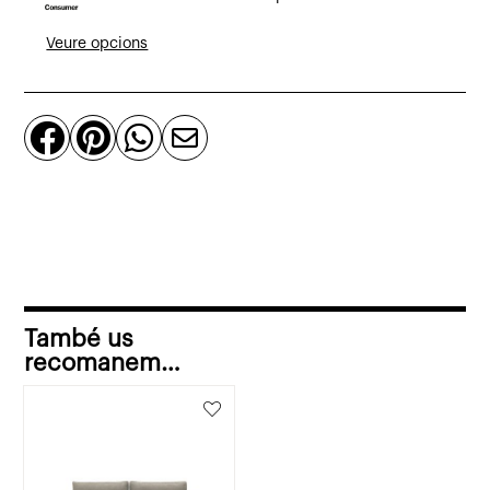
Munich
2
Veure opcions
places
entapissat
en




tela
També us
recomanem…