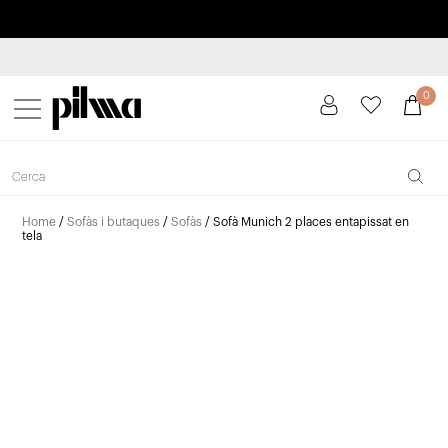
Paga a plaços fins a 3 mesos sense interessos 0% TAE
pilma
0
Home
/
Sofàs i butaques
/
Sofàs
/ Sofà Munich 2 places entapissat en
tela