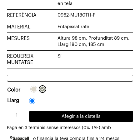
en tela
REFERÈNCIA
0962-MU180TH-P
MATERIAL
Entapissat rate
MESURES
Altura 98 cm, Profunditat 89 cm,
Llarg 180 cm, 185 cm
REQUEREIX
Sí
MUNTATGE
Color
Llarg
180
quantitat
Afegir a la cistella
de
Paga en 3 terminis sense interessos (0% TAE) amb
Sofà
o financia la teva compra fins a 24 mesos