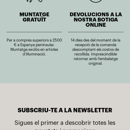
MUNTATGE
DEVOLUCIONS A LA
GRATUÏT
NOSTRA BOTIGA
ONLINE
Per a compres superiors a 2500
14 dies des del moment de la
€ a Espanya peninsular.
recepció de la comanda
Muntatge exclòs en articles
descomptant els costos de
d’il·luminació.
recollida. Imprescindible
retornar amb l'embalatge
original.
SUBSCRIU-TE A LA NEWSLETTER
Sigues el primer a descobrir totes les