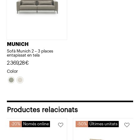
MUNICH
Sofà Munich 2 – 3 places
entapissat en tela
2.369,28
€
Color
Productes relacionats
20%
Només online
50%
Últimes unitats