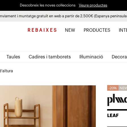
Descobreix les noves col·leccions
Veure productes
nviament i muntatge gratuït en web a partir de 2.500€ (Espanya peninsula
Paga a plaços fins a 3 mesos sense interessos 0% TAE
R E B A I X E S
NEW
PRODUCTES
INT
Taules
Cadires i tamborets
Il·luminació
Decora
’altura
20%
NE
LEAF