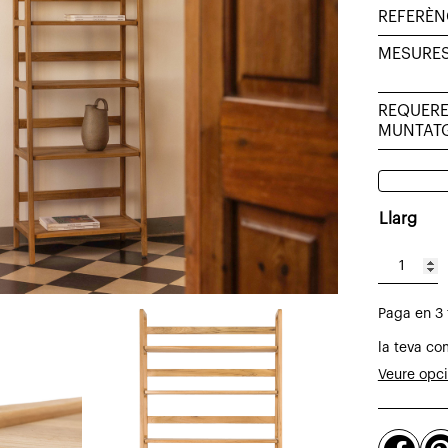
REFERÈN
MESURE
REQUERE
MUNTAT
Llarg
quantitat
de
Paga en 3
Prestatge
Leaf
la teva co
de
Veure opc
teca
massissa