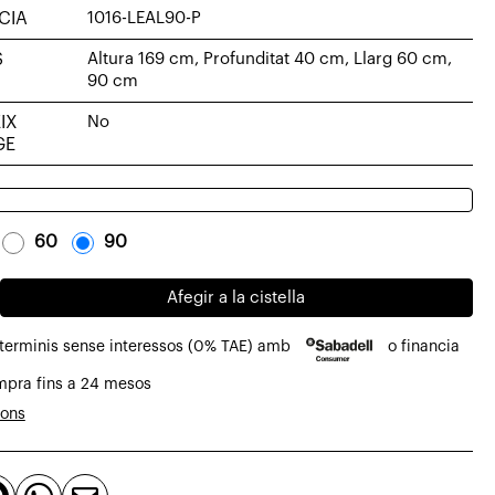
CIA
1016-LEAL90-P
S
Altura 169 cm, Profunditat 40 cm, Llarg 60 cm,
90 cm
IX
No
GE
-
60
-
-
90
-
Afegir a la cistella
 terminis sense interessos (0% TAE) amb
o financia
ria
mpra fins a 24 mesos
ions