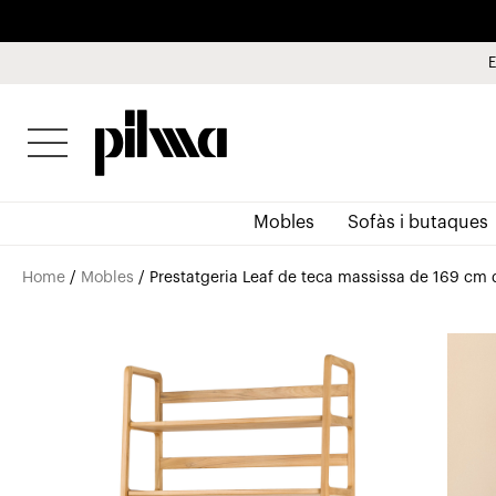
E
pilma
Mobles
Sofàs i butaques
Home
/
Mobles
/ Prestatgeria Leaf de teca massissa de 169 cm d