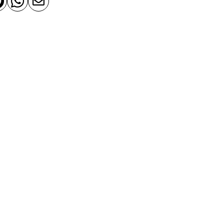


