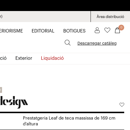
r)
Àrea distribució
0
ERIORISME
EDITORIAL
BOTIGUES
Descarregar catàleg
ció
Exterior
Liquidació
W
Prestatgeria Leaf de teca massissa de 169 cm
d’altura