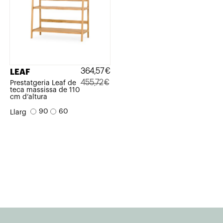
364,57
€
LEAF
455,72
€
Prestatgeria Leaf de
teca massissa de 110
El
El
cm d’altura
preu
preu
90
60
Llarg
original
actual
era:
és:
455,72€.
364,57€.