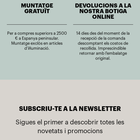
MUNTATGE
DEVOLUCIONS A LA
GRATUÏT
NOSTRA BOTIGA
ONLINE
Per a compres superiors a 2500
14 dies des del moment de la
€ a Espanya peninsular.
recepció de la comanda
Muntatge exclòs en articles
descomptant els costos de
d’il·luminació.
recollida. Imprescindible
retornar amb l'embalatge
original.
SUBSCRIU-TE A LA NEWSLETTER
Sigues el primer a descobrir totes les
novetats i promocions