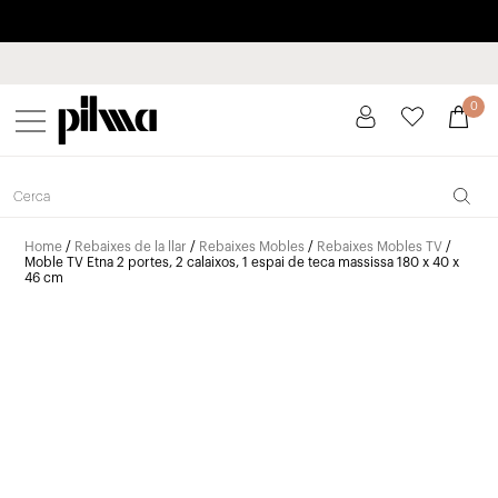
Paga a plaços fins a 3 mesos sense interessos 0% TAE
pilma
0
Home
/
Rebaixes de la llar
/
Rebaixes Mobles
/
Rebaixes Mobles TV
/
Moble TV Etna 2 portes, 2 calaixos, 1 espai de teca massissa 180 x 40 x
46 cm