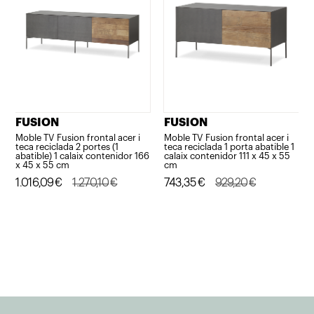
FUSION
FUSION
Moble TV Fusion frontal acer i
Moble TV Fusion frontal acer i
teca reciclada 2 portes (1
teca reciclada 1 porta abatible 1
abatible) 1 calaix contenidor 166
calaix contenidor 111 x 45 x 55
x 45 x 55 cm
cm
El
El
1.016,09
€
1.270,10
€
El
El
743,35
€
929,20
€
preu
preu
preu
preu
original
actual
original
actual
era:
és:
era:
és:
1.270,10€.
1.016,09€.
929,20€.
743,35€.