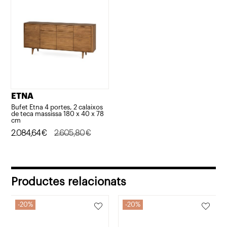
46
cm
ETNA
Bufet Etna 4 portes, 2 calaixos
de teca massissa 180 x 40 x 78
cm
El
El
2.084,64
€
2.605,80
€
preu
preu
original
actual
era:
és:
Productes relacionats
2.605,80€.
2.084,64€.
20%
20%