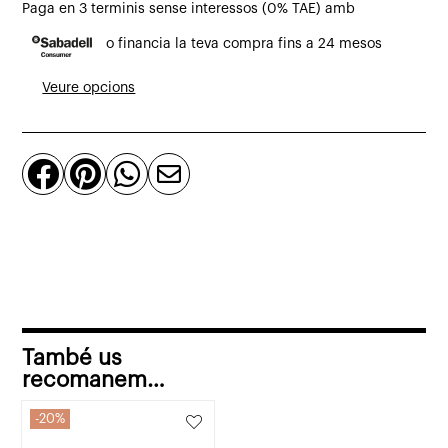
1.808,67€.
1.446,94€.
Paga en 3 terminis sense interessos (0% TAE) amb
Moble
o financia la teva compra fins a 24 mesos
TV
Etna
Veure opcions
2
portes,
2




calaixos,
1
espai
de
teca
massissa
180
També us
x
recomanem…
40
20%
x