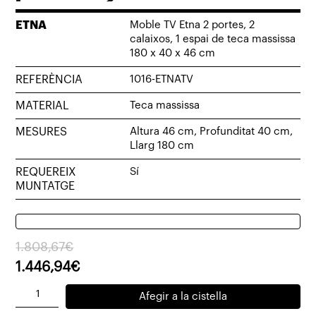
ETNA
Moble TV Etna 2 portes, 2
calaixos, 1 espai de teca massissa
180 x 40 x 46 cm
REFERÈNCIA
1016-ETNATV
MATERIAL
Teca massissa
MESURES
Altura 46 cm, Profunditat 40 cm,
Llarg 180 cm
REQUEREIX
Sí
MUNTATGE
El
El
1.808,67
€
preu
preu
1.446,94
€
original
actual
quantitat
Afegir a la cistella
era:
és:
de