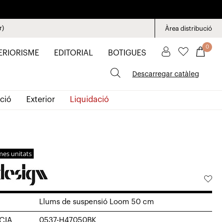
r)
Àrea distribució
0
ERIORISME
EDITORIAL
BOTIGUES
Descarregar catàleg
ció
Exterior
Liquidació
mes unitats
Llums de suspensió Loom 50 cm
CIA
0537-H47050BK