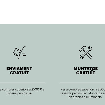
ENVIAMENT
MUNTATGE
GRATUÏT
GRATUÏT
 a compres superiors a 2500 € a
Per a compres superiors a 2500
España peninsular
Espanya peninsular. Muntatge e
en articles d’il·luminació.