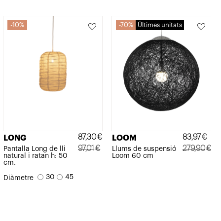
279,90€.
83,97€.
279,90€.
83,97€.
10%
70%
Últimes unitats
87,30
€
83,97
€
LONG
LOOM
97,01
€
279,90
€
Pantalla Long de lli
Llums de suspensió
natural i ratan h: 50
Loom 60 cm
El
El
El
El
cm.
preu
preu
preu
preu
30
45
Diàmetre
original
actual
original
actual
era:
és:
era:
és:
97,01€.
87,30€.
279,90€.
83,97€.