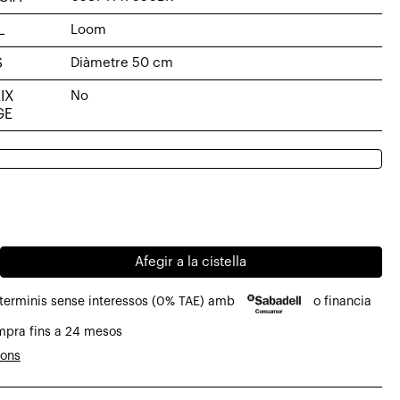
L
Loom
S
Diàmetre 50 cm
IX
No
GE
al
Afegir a la cistella
€.
€.
 terminis sense interessos (0% TAE) amb
o financia
mpra fins a 24 mesos
ó
ions