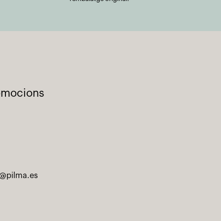
romocions
@pilma.es