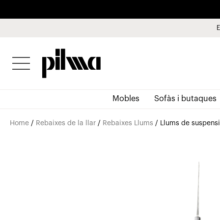
E
pilma
Mobles
Sofàs i butaques
Home
/
Rebaixes de la llar
/
Rebaixes Llums
/ Llums de suspens