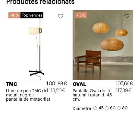
Productes relacionats
279,90€.
83,97€.
279,90€.
83,97€.
10%
Top vendes
10%
1.001,88
€
105,66
€
TMC
OVAL
1.113,20
€
117,39
€
Llum de peu TMC de
Pantalla Oval de lli
metall negre i
natural i ratan d: 45
El
El
El
El
pantalla de metacrilat
cm.
preu
preu
preu
preu
45
60
80
Diàmetre
original
actual
original
actual
era:
és:
era:
és:
1.113,20€.
1.001,88€.
117,39€.
105,66€.