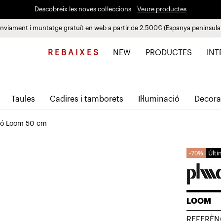
Descobreix les noves col·leccions
Veure productes
nviament i muntatge gratuït en web a partir de 2.500€ (Espanya peninsula
Paga a plaços fins a 3 mesos sense interessos 0% TAE
R E B A I X E S
NEW
PRODUCTES
INT
Taules
Cadires i tamborets
Il·luminació
Decora
ió Loom 50 cm
70%
Últi
LOOM
REFERÈN