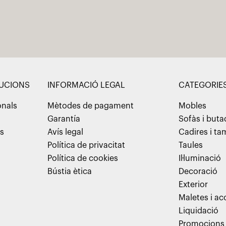
LUCIONS
INFORMACIÓ LEGAL
CATEGORIE
onals
Mètodes de pagament
Mobles
Garantía
Sofàs i but
ns
Avís legal
Cadires i t
Política de privacitat
Taules
Política de cookies
Il·luminació
Bústia ètica
Decoració
Exterior
Maletes i ac
Liquidació
Promocions