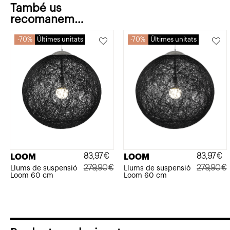
També us
recomanem…
70%
Últimes unitats
70%
Últimes unitats
83,97
€
83,97
€
LOOM
LOOM
279,90
€
279,90
€
Llums de suspensió
Llums de suspensió
Loom 60 cm
Loom 60 cm
El
El
El
El
preu
preu
preu
preu
original
actual
original
actual
era:
és:
era:
és: