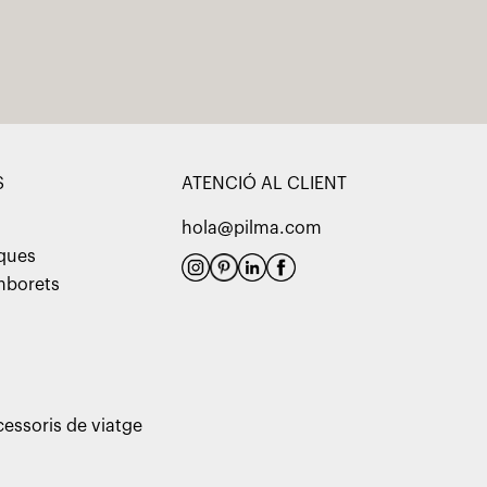
S
ATENCIÓ AL CLIENT
hola@pilma.com
aques
amborets
cessoris de viatge