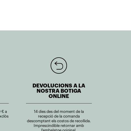
DEVOLUCIONS A LA
NOSTRA BOTIGA
ONLINE
 € a
14 dies des del moment de la
xclòs
recepció de la comanda
descomptant els costos de recollida.
Imprescindible retornar amb
l'embalatge original.