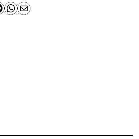


