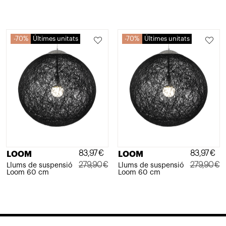
70%
Últimes unitats
70%
Últimes unitats
83,97
€
83,97
€
LOOM
LOOM
279,90
€
279,90
€
Llums de suspensió
Llums de suspensió
Loom 60 cm
Loom 60 cm
El
El
El
El
preu
preu
preu
preu
original
actual
original
actual
era:
és:
era:
és: