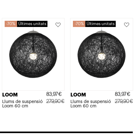
70%
Últimes unitats
70%
Últimes unitats
83,97
€
83,97
€
LOOM
LOOM
279,90
€
279,90
€
Llums de suspensió
Llums de suspensió
Loom 60 cm
Loom 60 cm
El
El
El
El
preu
preu
preu
preu
original
actual
original
actual
era:
és:
era:
és: