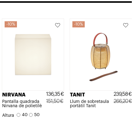
10%
10%
136,35
€
239,58
€
NIRVANA
TANIT
151,50
€
266,20
€
Pantalla quadrada
Llum de sobretaula
Nirvana de polietilè
portàtil Tanit
El
El
El
El
40
50
Altura
preu
preu
preu
preu
original
actual
original
actual
era:
és:
era:
és: