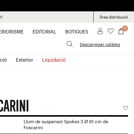
r)
Àrea distribució
0
ERIORISME
EDITORIAL
BOTIGUES
Descarregar catàleg
ció
Exterior
Liquidació
Llum de suspensió Spokes 3 Ø 61 cm de
Foscarini