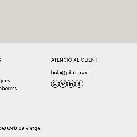
S
ATENCIÓ AL CLIENT
hola@pilma.com
aques
amborets
cessoris de viatge