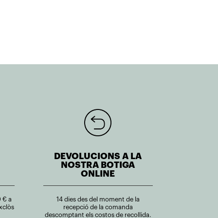
151,50€.
136,35€.
266,20€.
239,58€.
DEVOLUCIONS A LA
NOSTRA BOTIGA
ONLINE
 € a
14 dies des del moment de la
xclòs
recepció de la comanda
descomptant els costos de recollida.