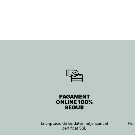
1.113,20€.
1.001,88€.
117,39€.
105,66€.
PAGAMENT
ONLINE 100%
SEGUR
Encriptació de les dates mitjançant el
Per
certificat SSL