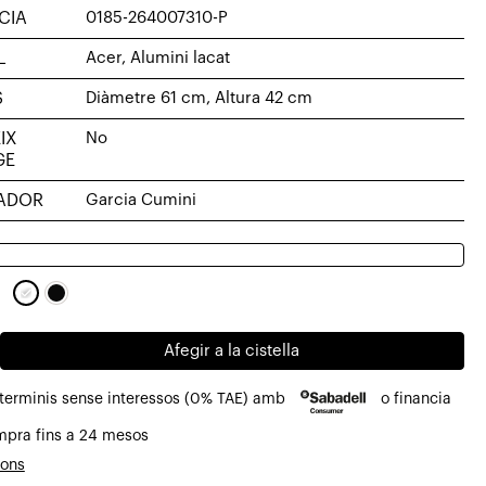
CIA
0185-264007310-P
L
Acer, Alumini lacat
S
Diàmetre 61 cm, Altura 42 cm
IX
No
GE
ADOR
Garcia Cumini
Afegir a la cistella
 terminis sense interessos (0% TAE) amb
o financia
mpra fins a 24 mesos
ó
ions