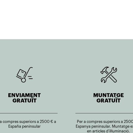
907,50€.
816,75€.
448,00€.
403,21€.
ENVIAMENT
MUNTATGE
GRATUÏT
GRATUÏT
 a compres superiors a 2500 € a
Per a compres superiors a 2500
España peninsular
Espanya peninsular. Muntatge e
en articles d’il·luminació.