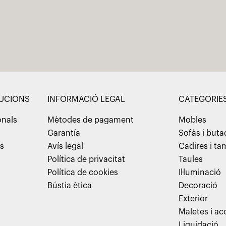
LUCIONS
INFORMACIÓ LEGAL
CATEGORIE
onals
Mètodes de pagament
Mobles
Garantía
Sofàs i but
ns
Avís legal
Cadires i t
Política de privacitat
Taules
Política de cookies
Il·luminació
Bústia ètica
Decoració
Exterior
Maletes i ac
Liquidació