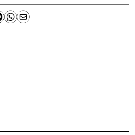


