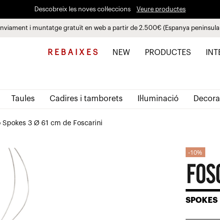
Descobreix les noves col·leccions
Veure productes
nviament i muntatge gratuït en web a partir de 2.500€ (Espanya peninsula
Paga a plaços fins a 3 mesos sense interessos 0% TAE
R E B A I X E S
NEW
PRODUCTES
INT
Taules
Cadires i tamborets
Il·luminació
Decora
 Spokes 3 Ø 61 cm de Foscarini
10%
SPOKES