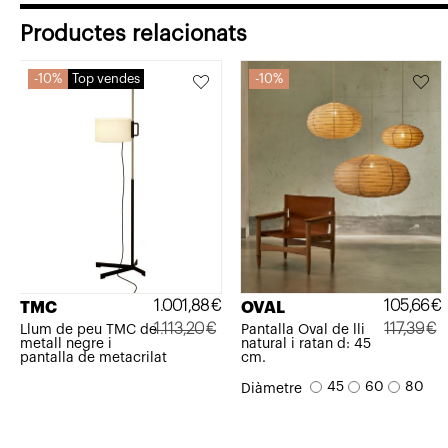
1.371,57€.
1.234,42€.
Productes relacionats
10%
Top vendes
10%
1.001,88
€
105,66
€
TMC
OVAL
1.113,20
€
117,39
€
Llum de peu TMC de
Pantalla Oval de lli
metall negre i
natural i ratan d: 45
El
El
El
El
pantalla de metacrilat
cm.
preu
preu
preu
preu
45
60
80
Diàmetre
original
actual
original
actual
era:
és:
era:
és: