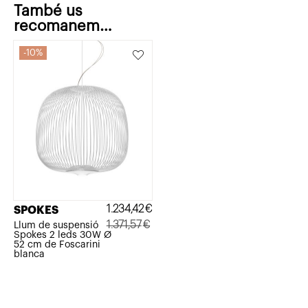
També us
recomanem…
10%
1.234,42
€
SPOKES
1.371,57
€
Llum de suspensió
Spokes 2 leds 30W Ø
El
El
52 cm de Foscarini
blanca
preu
preu
original
actual
era:
és: