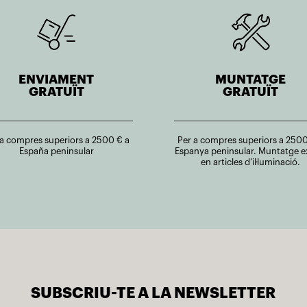
ENVIAMENT
MUNTATGE
GRATUÏT
GRATUÏT
 a compres superiors a 2500 € a
Per a compres superiors a 2500
España peninsular
Espanya peninsular. Muntatge e
en articles d’il·luminació.
SUBSCRIU-TE A LA NEWSLETTER