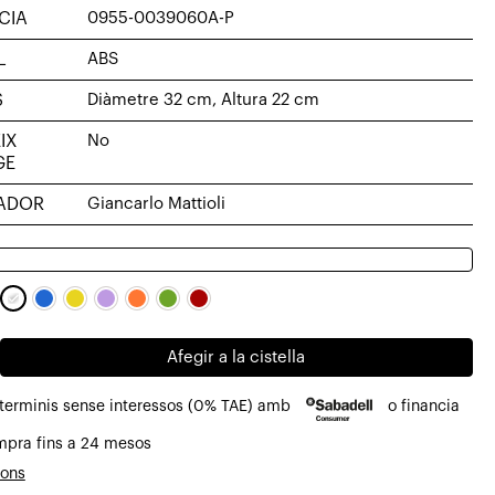
CIA
0955-0039060A-P
L
ABS
S
Diàmetre 32 cm, Altura 22 cm
IX
No
GE
ADOR
Giancarlo Mattioli
Afegir a la cistella
 terminis sense interessos (0% TAE) amb
o financia
mpra fins a 24 mesos
la
ions