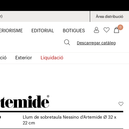
r)
Àrea distribució
0
ERIORISME
EDITORIAL
BOTIGUES
Descarregar catàleg
ció
Exterior
Liquidació
O
Llum de sobretaula Nessino d’Artemide Ø 32 x
22 cm