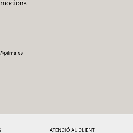
romocions
@pilma.es
S
ATENCIÓ AL CLIENT