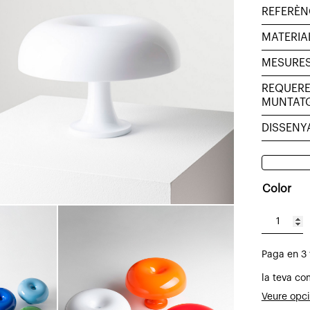
REFERÈN
MATERIA
MESURE
REQUERE
MUNTAT
DISSENY
Color
quantitat
de
Paga en 3
Llum
de
la teva co
sobretau
Veure opc