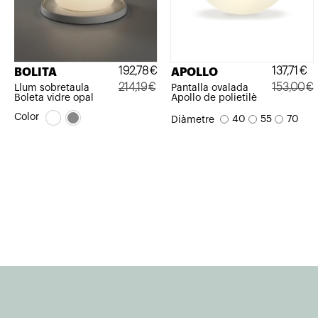
192,78
€
137,71
€
BOLITA
APOLLO
214,19
€
153,00
€
Llum sobretaula
Pantalla ovalada
Boleta vidre opal
Apollo de polietilè
El
El
El
El
Color
40
55
70
Diàmetre
preu
preu
preu
preu
original
actual
original
actual
era:
és:
era:
és:
214,19€.
192,78€.
153,00€.
137,71€.