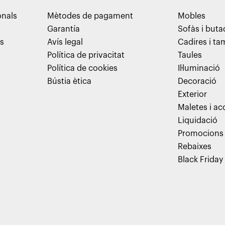
onals
Mètodes de pagament
Mobles
Garantía
Sofàs i but
ns
Avís legal
Cadires i t
Política de privacitat
Taules
Política de cookies
Il·luminació
Bústia ètica
Decoració
Exterior
Maletes i ac
Liquidació
Promocions
Rebaixes
Black Friday