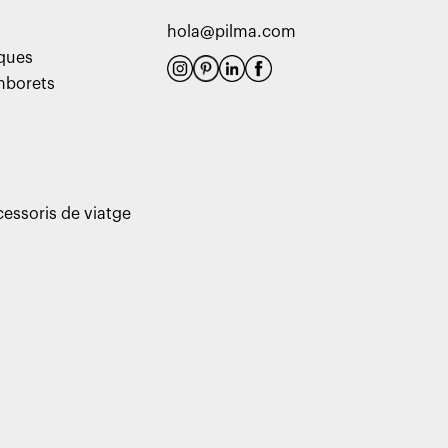
hola@pilma.com
aques
amborets
cessoris de viatge