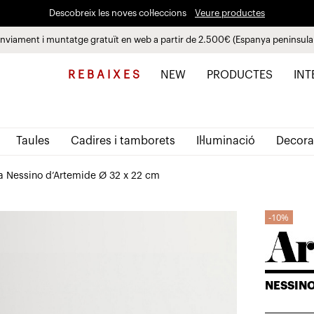
Descobreix les noves col·leccions
Veure productes
nviament i muntatge gratuït en web a partir de 2.500€ (Espanya peninsula
Paga a plaços fins a 3 mesos sense interessos 0% TAE
R E B A I X E S
NEW
PRODUCTES
INT
Taules
Cadires i tamborets
Il·luminació
Decora
a Nessino d’Artemide Ø 32 x 22 cm
10%
NESSIN