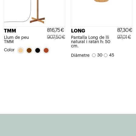
816,75
€
87,30
€
TMM
LONG
907,50
€
97,01
€
Llum de peu
Pantalla Long de lli
TMM
natural i ratan h: 50
El
El
El
El
cm.
Color
preu
preu
preu
preu
30
45
Diàmetre
original
actual
original
actual
era:
és:
era:
és:
907,50€.
816,75€.
97,01€.
87,30€.