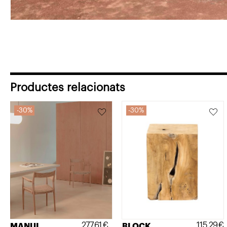
Productes relacionats
30%
30%
277,61
€
115,29
€
MANUI
BLOCK