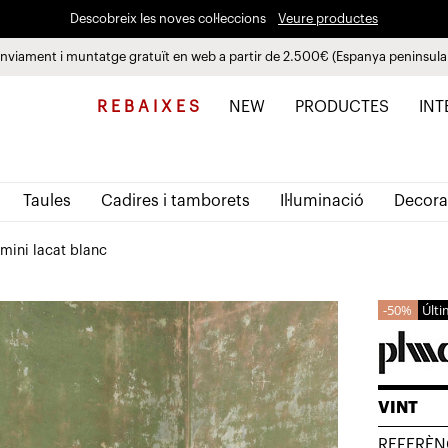
Descobreix les noves col·leccions
Veure productes
nviament i muntatge gratuït en web a partir de 2.500€ (Espanya peninsula
Paga a plaços fins a 3 mesos sense interessos 0% TAE
R E B A I X E S
NEW
PRODUCTES
INT
Taules
Cadires i tamborets
Il·luminació
Decora
umini lacat blanc
50%
Últi
VINT
REFERÈN