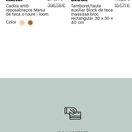
396,58
€
164,71
€
Cadira amb
Tamboret/taula
reposabraços Manui
auxiliar Block de teca
El
El
El
El
de teca o roure i loom
massissa bloc
rectangular 30 x 30 x
preu
preu
preu
preu
Color
40 cm
original
actual
original
actual
era:
és:
era:
és:
396,58€.
277,61€.
164,71€.
115,29€.