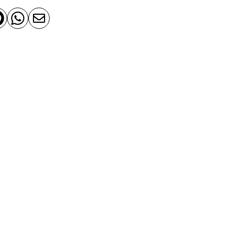


