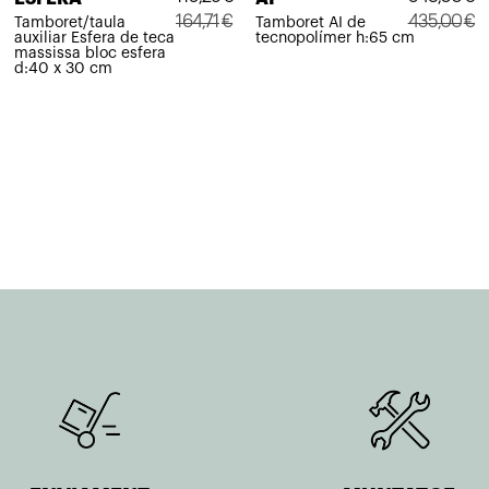
164,71
€
435,00
€
Tamboret/taula
Tamboret AI de
auxiliar Esfera de teca
tecnopolímer h:65 cm
El
El
El
El
massissa bloc esfera
d:40 x 30 cm
preu
preu
preu
preu
original
actual
original
actual
era:
és:
era:
és:
164,71€.
115,29€.
435,00€.
348,00€.