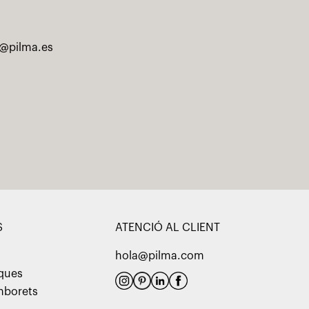
@pilma.es
S
ATENCIÓ AL CLIENT
hola@pilma.com
aques
amborets