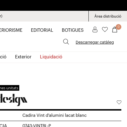
r)
Àrea distribució
0
ERIORISME
EDITORIAL
BOTIGUES
Descarregar catàleg
ció
Exterior
Liquidació
mes unitats
Cadira Vint d’alumini lacat blanc
CIA
0743-VINTBL-P