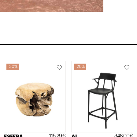
30%
20%
115,29
€
348,00
€
ESFERA
AI