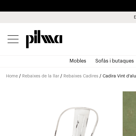
E
pilma
Mobles
Sofàs i butaques
Home
/
Rebaixes de la llar
/
Rebaixes Cadires
/ Cadira Vint d’al