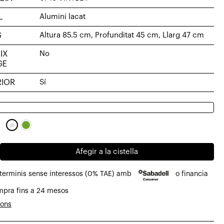
L
Alumini lacat
S
Altura 85.5 cm, Profunditat 45 cm, Llarg 47 cm
IX
No
GE
RIOR
Sí
Afegir a la cistella
 terminis sense interessos (0% TAE) amb
o financia
mpra fins a 24 mesos
ions