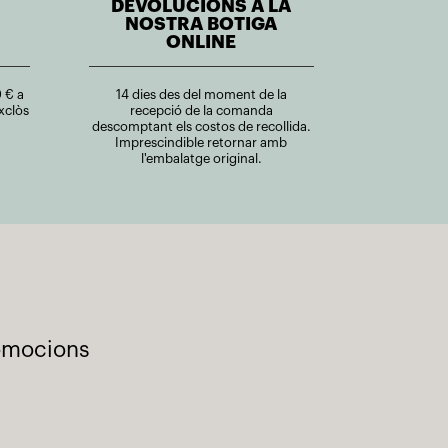
DEVOLUCIONS A LA
NOSTRA BOTIGA
ONLINE
 € a
14 dies des del moment de la
xclòs
recepció de la comanda
descomptant els costos de recollida.
Imprescindible retornar amb
l'embalatge original.
romocions