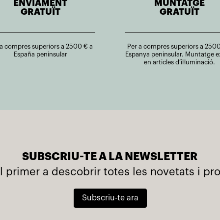
ENVIAMENT
MUNTATGE
GRATUÏT
GRATUÏT
 a compres superiors a 2500 € a
Per a compres superiors a 2500
España peninsular
Espanya peninsular. Muntatge e
en articles d’il·luminació.
SUBSCRIU-TE A LA NEWSLETTER
l primer a descobrir totes les novetats i p
Subscriu-te ara