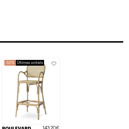
50%
Últimes unitats
143,20
€
BOULEVARD