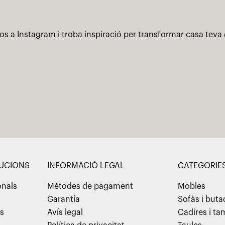
os a Instagram i troba inspiració per transformar casa teva
LUCIONS
INFORMACIÓ LEGAL
CATEGORIE
onals
Mètodes de pagament
Mobles
Garantía
Sofàs i but
ns
Avís legal
Cadires i t