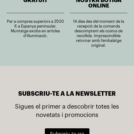
GRATUÏT
NOSTRA BOTIGA
ONLINE
Per a compres superiors a 2500
14 dies des del moment de la
€ a Espanya peninsular.
recepció de la comanda
Muntatge exclòs en articles
descomptant els costos de
d’il·luminació.
recollida. Imprescindible
retornar amb l'embalatge
original.
SUBSCRIU-TE A LA NEWSLETTER
Sigues el primer a descobrir totes les
novetats i promocions