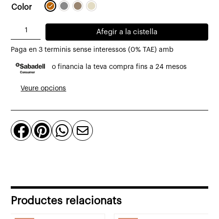
Color
quantitat
Afegir a la cistella
de
Paga en 3 terminis sense interessos (0% TAE) amb
Cadira
o financia la teva compra fins a 24 mesos
Oia
de
Veure opcions
cuir
reciclat




Productes relacionats