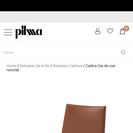
Paga a plaços fins a 3 mesos sense interessos 0% TAE
pilma
0
Home
/
Rebaixes de la llar
/
Rebaixes Cadires
/ Cadira Oia de cuir
reciclat