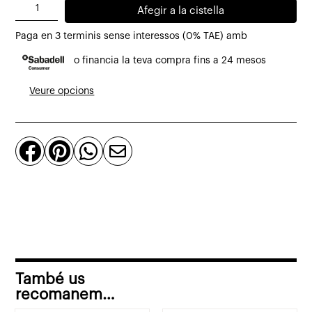
quantitat
Afegir a la cistella
de
Paga en 3 terminis sense interessos (0% TAE) amb
Butaca
o financia la teva compra fins a 24 mesos
relax
Timeout
Veure opcions
de
fusta
de




roure
i
pell
També us
recomanem…