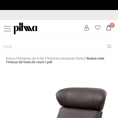
Paga a plaços fins a 3 mesos sense interessos 0% TAE
pilma
0
Home
/
Rebaixes de la llar
/
Rebaixes Butaques Relax
/ Butaca relax
Timeout de fusta de roure i pell