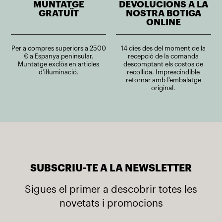
MUNTATGE
DEVOLUCIONS A LA
GRATUÏT
NOSTRA BOTIGA
ONLINE
Per a compres superiors a 2500
14 dies des del moment de la
€ a Espanya peninsular.
recepció de la comanda
Muntatge exclòs en articles
descomptant els costos de
d’il·luminació.
recollida. Imprescindible
retornar amb l'embalatge
original.
SUBSCRIU-TE A LA NEWSLETTER
Sigues el primer a descobrir totes les
novetats i promocions