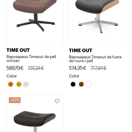
TIME OUT
TIME OUT
Reposapeus Timeout de pell
Reposapeus Timeout de fusta
conyac
de roure i pell
El
El
589,79
€
737,24
€
El
El
574,35
€
717,94
€
preu
preu
preu
preu
Color
Color
original
actual
original
actual
era:
és:
era:
és:
737,24€.
589,79€.
717,94€.
574,35€.
20%