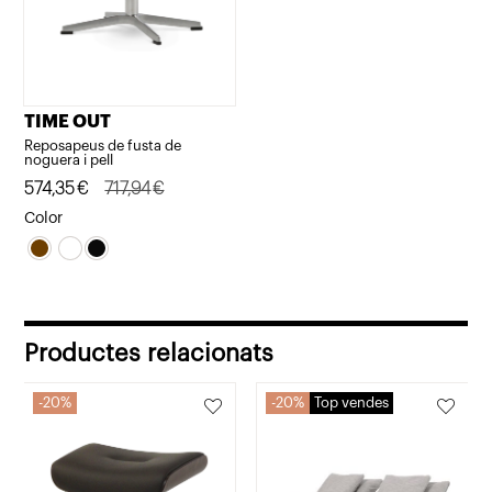
TIME OUT
Reposapeus de fusta de
noguera i pell
El
El
574,35
€
717,94
€
preu
preu
Color
original
actual
era:
és:
717,94€.
574,35€.
Productes relacionats
20%
20%
Top vendes