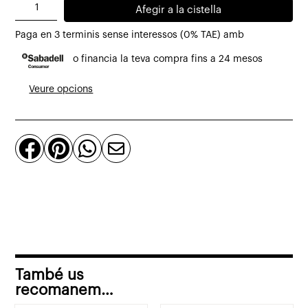
quantitat
Afegir a la cistella
de
Paga en 3 terminis sense interessos (0% TAE) amb
Reposapeus
o financia la teva compra fins a 24 mesos
Timeout
de
Veure opcions
pell
conyac




També us
recomanem…