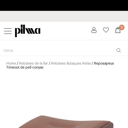
Paga a plaços fins a 3 mesos sense interessos 0% TAE
pilma
0
Home
/
Rebaixes de la llar
/
Rebaixes Butaques Relax
/ Reposapeus
Timeout de pell conyac