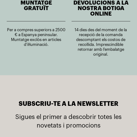
MUNTATGE
DEVOLUCIONS A LA
GRATUÏT
NOSTRA BOTIGA
ONLINE
Per a compres superiors a 2500
14 dies des del moment de la
€ a Espanya peninsular.
recepció de la comanda
Muntatge exclòs en articles
descomptant els costos de
d’il·luminació.
recollida. Imprescindible
retornar amb l'embalatge
original.
SUBSCRIU-TE A LA NEWSLETTER
Sigues el primer a descobrir totes les
novetats i promocions