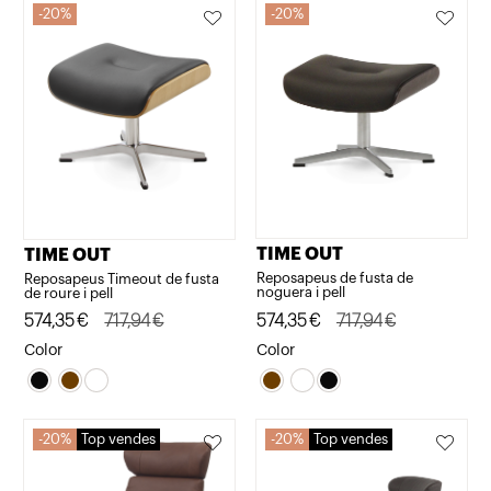
20%
20%
TIME OUT
TIME OUT
Reposapeus de fusta de
Reposapeus Timeout de fusta
noguera i pell
de roure i pell
El
El
574,35
€
717,94
€
El
El
574,35
€
717,94
€
preu
preu
preu
preu
Color
Color
original
actual
original
actual
era:
és:
era:
és:
717,94€.
574,35€.
717,94€.
574,35€.
20%
Top vendes
20%
Top vendes