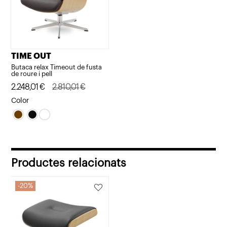
TIME OUT
Butaca relax Timeout de fusta
de roure i pell
El
El
2.248,01
€
2.810,01
€
preu
preu
Color
original
actual
era:
és:
2.810,01€.
2.248,01€.
Productes relacionats
20%