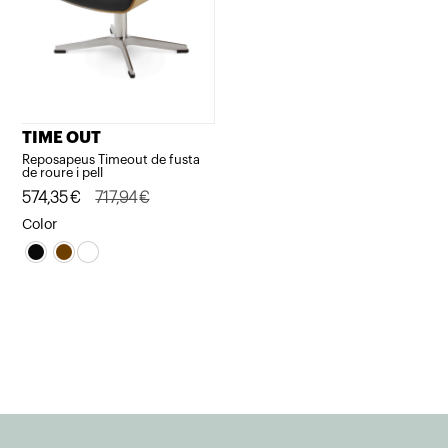
TIME OUT
Reposapeus Timeout de fusta
de roure i pell
El
El
574,35
€
717,94
€
preu
preu
Color
original
actual
era:
és:
717,94€.
574,35€.