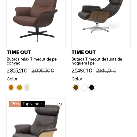
TIME OUT
TIME OUT
Butaca relax Timeout de pell
Butaca Timeout de fusta de
conyac
noguera i pell
El
El
2.325,21
€
2.906,50
€
El
El
2.248,01
€
2.810,01
€
preu
preu
preu
preu
Color
Color
original
actual
original
actual
era:
és:
era:
és:
2.906,50€.
2.325,21€.
2.810,01€.
2.248,01€.
20%
Top vendes