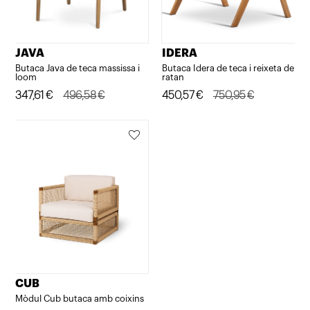
JAVA
IDERA
Butaca Java de teca massissa i
Butaca Idera de teca i reixeta de
loom
ratan
El
El
347,61
€
496,58
€
El
El
450,57
€
750,95
€
preu
preu
preu
preu
original
actual
original
actual
era:
és:
era:
és:
496,58€.
347,61€.
750,95€.
450,57€.
CUB
Mòdul Cub butaca amb coixins