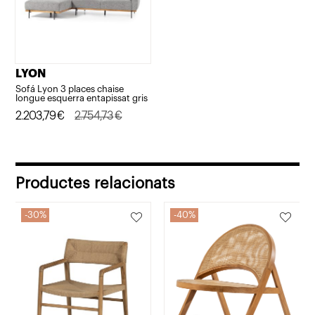
LYON
Sofá Lyon 3 places chaise
longue esquerra entapissat gris
El
El
2.203,79
€
2.754,73
€
preu
preu
original
actual
era:
és:
Productes relacionats
2.754,73€.
2.203,79€.
30%
40%