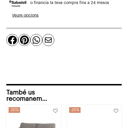
o financia la teva compra fins a 24 mesos
Lyon
entapissat
Veure opcions
gris




També us
recomanem…
20%
20%