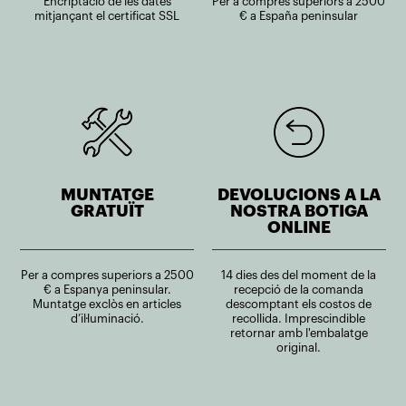
Encriptació de les dates
Per a compres superiors a 2500
mitjançant el certificat SSL
€ a España peninsular
MUNTATGE
DEVOLUCIONS A LA
GRATUÏT
NOSTRA BOTIGA
ONLINE
Per a compres superiors a 2500
14 dies des del moment de la
€ a Espanya peninsular.
recepció de la comanda
Muntatge exclòs en articles
descomptant els costos de
d’il·luminació.
recollida. Imprescindible
retornar amb l'embalatge
original.