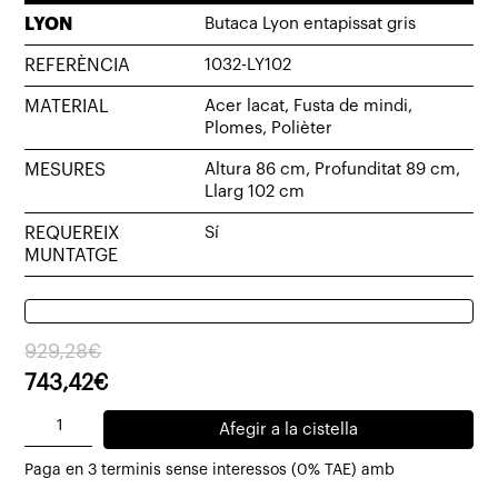
LYON
Butaca Lyon entapissat gris
REFERÈNCIA
1032-LY102
MATERIAL
Acer lacat, Fusta de mindi,
Plomes, Polièter
MESURES
Altura 86 cm, Profunditat 89 cm,
Llarg 102 cm
REQUEREIX
Sí
MUNTATGE
El
El
929,28
€
preu
preu
743,42
€
original
actual
quantitat
Afegir a la cistella
era:
és:
de
929,28€.
743,42€.
Paga en 3 terminis sense interessos (0% TAE) amb
Butaca