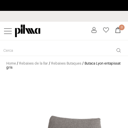
Paga a plaços fins a 3 mesos sense interessos 0% TAE
pilma
0
Home
/
Rebaixes de la llar
/
Rebaixes Butaques
/ Butaca Lyon entapissat
gris