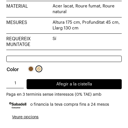
MATERIAL
Acer lacat, Roure fumat, Roure
natural
MESURES
Altura 175 cm, Profunditat 45 cm,
Llarg 130 cm
REQUEREIX
Sí
MUNTATGE
Color
quantitat
Afegir a la cistella
de
Paga en 3 terminis sense interessos (0% TAE) amb
Bufet
o financia la teva compra fins a 24 mesos
alt
Tambora
Veure opcions
de