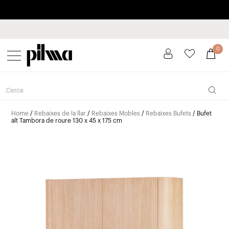
Paga a plaços fins a 3 mesos sense interessos 0% TAE
pilma
0
Home
/
Rebaixes de la llar
/
Rebaixes Mobles
/
Rebaixes Bufets
/ Bufet
alt Tambora de roure 130 x 45 x 175 cm