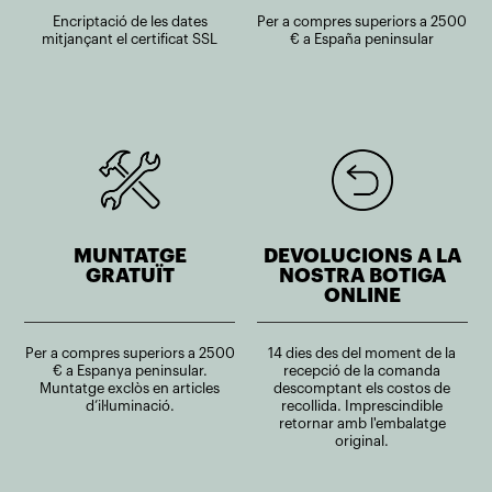
Encriptació de les dates
Per a compres superiors a 2500
mitjançant el certificat SSL
€ a España peninsular
MUNTATGE
DEVOLUCIONS A LA
GRATUÏT
NOSTRA BOTIGA
ONLINE
Per a compres superiors a 2500
14 dies des del moment de la
€ a Espanya peninsular.
recepció de la comanda
Muntatge exclòs en articles
descomptant els costos de
d’il·luminació.
recollida. Imprescindible
retornar amb l'embalatge
original.