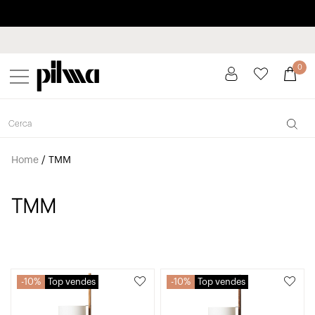
Paga a plaços fins a 3 mesos sense interessos 0% TAE
pilma
0
Home
/
TMM
TMM
10%
Top vendes
10%
Top vendes