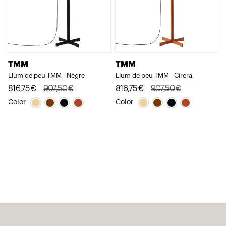
TMM
TMM
Llum de peu TMM - Negre
Llum de peu TMM - Cirera
El
El
816,75
€
907,50
€
El
El
816,75
€
907,50
€
preu
preu
preu
preu
Color
Color
original
actual
original
actual
era:
és:
era:
és:
907,50€.
816,75€.
907,50€.
816,75€.