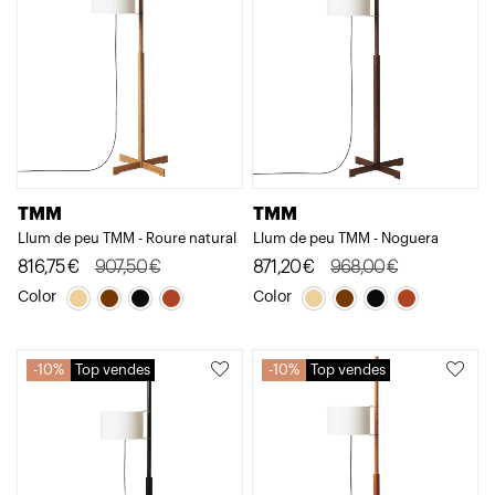
TMM
TMM
Llum de peu TMM - Roure natural
Llum de peu TMM - Noguera
El
El
816,75
€
907,50
€
El
El
871,20
€
968,00
€
preu
preu
preu
preu
Color
Color
original
actual
original
actual
era:
és:
era:
és:
10%
Top vendes
10%
Top vendes
907,50€.
816,75€.
968,00€.
871,20€.