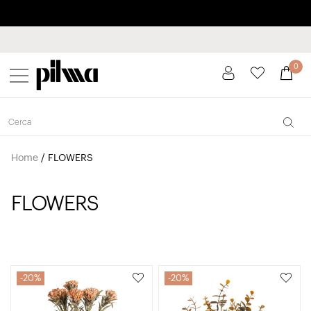
Paga a plaços fins a 3 mesos sense interessos 0% TAE
pilma
0
Home
/
FLOWERS
FLOWERS
20%
20%