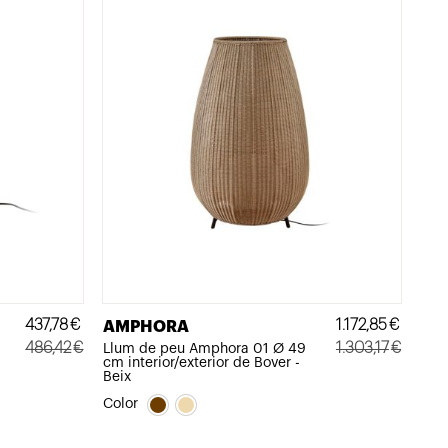
437,78
€
1.172,85
€
AMPHORA
486,42
€
1.303,17
€
Llum de peu Amphora 01 Ø 49
cm interior/exterior de Bover -
El
El
El
El
Beix
preu
preu
preu
preu
Color
original
actual
original
actual
era:
és:
era:
és: