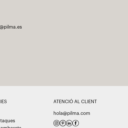
@pilma.es
IES
ATENCIÓ AL CLIENT
hola@pilma.com
utaques