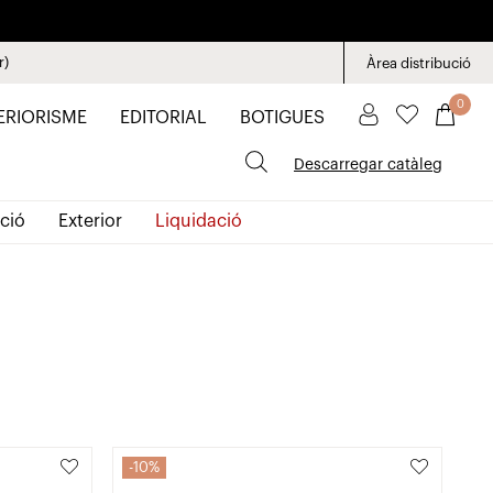
r)
Àrea distribució
0
ERIORISME
EDITORIAL
BOTIGUES
Descarregar catàleg
ció
Exterior
Liquidació
10%