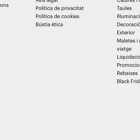
Avís legal
Cadires i
ions
Política de privacitat
Taules
Política de cookies
Il·luminac
Bústia ètica
Decoraci
Exterior
Maletes i
viatge
Liquidaci
Promocio
Rebaixes
Black Fri