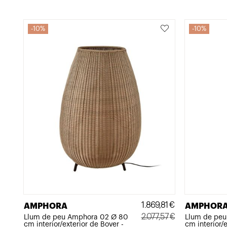
1.303,17€.
1.172,85€.
10%
10%
1.869,81
€
AMPHORA
AMPHOR
2.077,57
€
Llum de peu Amphora 02 Ø 80
Llum de peu
cm interior/exterior de Bover -
cm interior/e