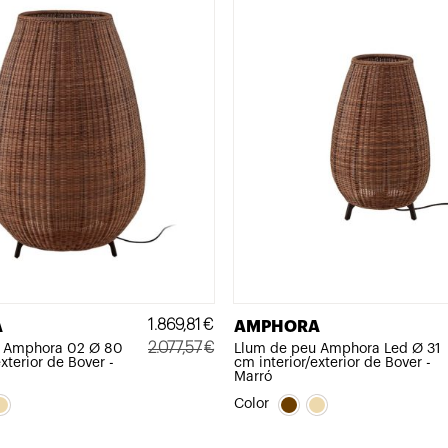
1.869,81
€
A
AMPHORA
2.077,57
€
u Amphora 02 Ø 80
Llum de peu Amphora Led Ø 31
xterior de Bover -
cm interior/exterior de Bover -
El
El
Marró
preu
preu
Color
original
actual
era:
és: