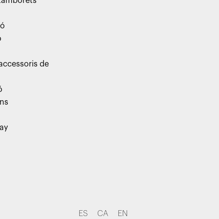
 tamborets
ió
ó
 accessoris de
ó
ns
day
ES
CA
EN