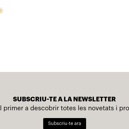
El
El
preu
preu
original
actual
era:
és:
486,42€.
437,78€.
SUBSCRIU-TE A LA NEWSLETTER
l primer a descobrir totes les novetats i p
Subscriu-te ara