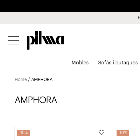
E
pilma
Mobles
Sofàs i butaques
Home
/
AMPHORA
AMPHORA
10%
10%