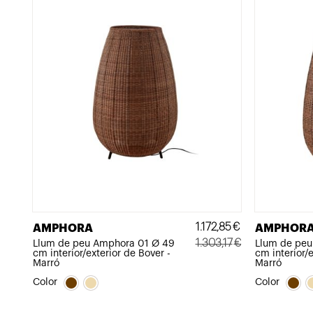
1.172,85
€
AMPHORA
AMPHOR
1.303,17
€
Llum de peu Amphora 01 Ø 49
Llum de pe
cm interior/exterior de Bover -
cm interior/e
El
El
Marró
Marró
preu
preu
Color
Color
original
actual
era:
és: