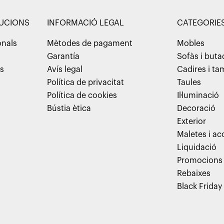
LUCIONS
INFORMACIÓ LEGAL
CATEGORIE
onals
Mètodes de pagament
Mobles
Garantía
Sofàs i but
ns
Avís legal
Cadires i t
Política de privacitat
Taules
Política de cookies
Il·luminació
Bústia ètica
Decoració
Exterior
Maletes i ac
Liquidació
Promocions
Rebaixes
Black Friday