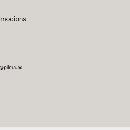
romocions
@pilma.es