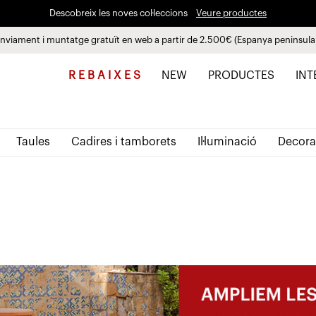
Descobreix les noves col·leccions
Veure productes
nviament i muntatge gratuït en web a partir de 2.500€ (Espanya peninsula
Paga a plaços fins a 3 mesos sense interessos 0% TAE
R E B A I X E S
NEW
PRODUCTES
INT
Taules
Cadires i tamborets
Il·luminació
Decora