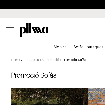
E
pilma
Mobles
Sofàs i butaques
Home
/
Productes en Promoció
/
Promoció Sofàs
Promoció Sofàs