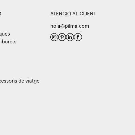
S
ATENCIÓ AL CLIENT
hola@pilma.com
aques
amborets
cessoris de viatge