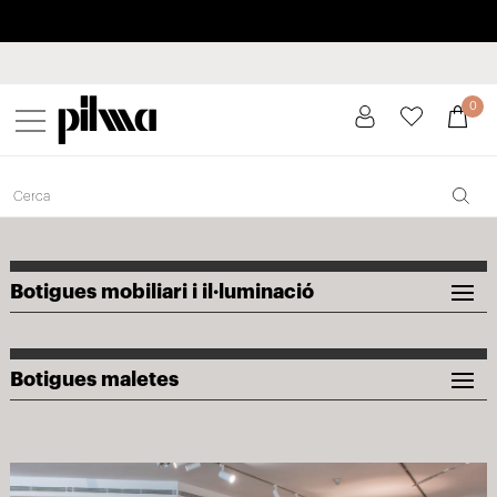
Paga a plaços fins a 3 mesos sense interessos 0% TAE
pilma
0
Botigues mobiliari i il·luminació
Botigues maletes