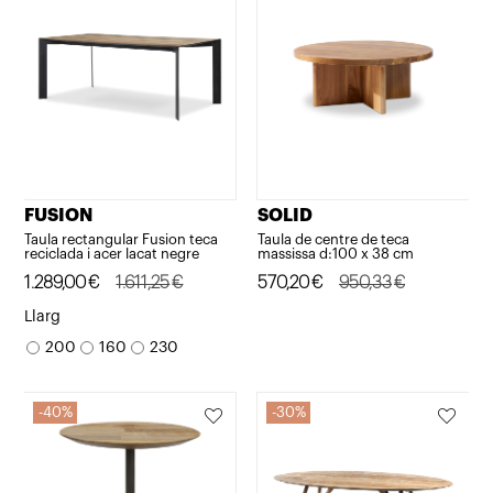
FUSION
SOLID
Taula rectangular Fusion teca
Taula de centre de teca
reciclada i acer lacat negre
massissa d:100 x 38 cm
El
El
1.289,00
€
1.611,25
€
El
El
570,20
€
950,33
€
preu
preu
preu
preu
Llarg
original
actual
original
actual
200
160
230
era:
és:
era:
és:
1.611,25€.
1.289,00€.
950,33€.
570,20€.
40%
30%