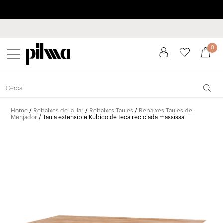
Paga a plaços fins a 3 mesos sense interessos 0% TAE
pilma
0
Home
/
Rebaixes de la llar
/
Rebaixes Taules
/
Rebaixes Taules de
Menjador
/ Taula extensible Kubico de teca reciclada massissa