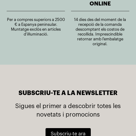
ONLINE
Per a compres superiors a 2500
14 dies des del moment de la
€ a Espanya peninsular.
recepció de la comanda
Muntatge exclòs en articles
descomptant els costos de
d’il·luminació.
recollida. Imprescindible
retornar amb l'embalatge
original.
SUBSCRIU-TE A LA NEWSLETTER
Sigues el primer a descobrir totes les
novetats i promocions
Subscriu-te ara