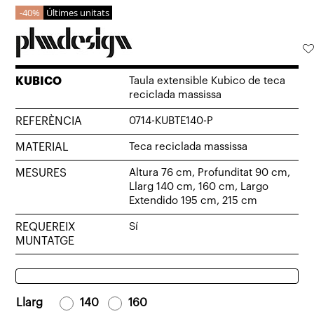
40%
Últimes unitats
KUBICO
Taula extensible Kubico de teca
reciclada massissa
REFERÈNCIA
0714-KUBTE140-P
MATERIAL
Teca reciclada massissa
MESURES
Altura 76 cm, Profunditat 90 cm,
Llarg 140 cm, 160 cm, Largo
Extendido 195 cm, 215 cm
REQUEREIX
Sí
MUNTATGE
Llarg
-
140
-
-
160
-