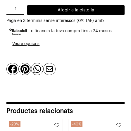
quantitat
Afegir a la cistella
de
Paga en 3 terminis sense interessos (0% TAE) amb
Taula
o financia la teva compra fins a 24 mesos
extensible
Kubico
Veure opcions
de
teca
reciclada




massissa
Productes relacionats
20%
40%