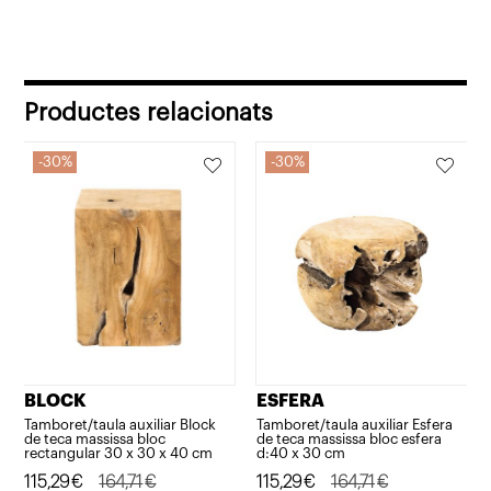
Productes relacionats
30%
30%
BLOCK
ESFERA
Tamboret/taula auxiliar Block
Tamboret/taula auxiliar Esfera
de teca massissa bloc
de teca massissa bloc esfera
rectangular 30 x 30 x 40 cm
d:40 x 30 cm
El
El
115,29
€
164,71
€
El
El
115,29
€
164,71
€