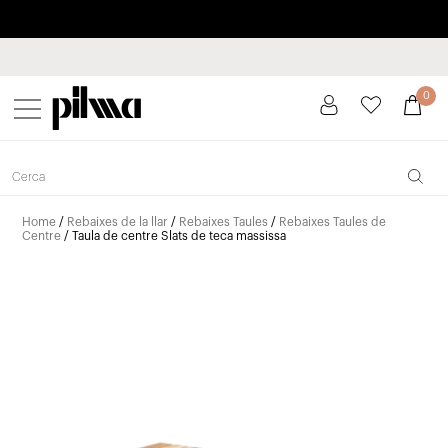
Paga a plaços fins a 3 mesos sense interessos 0% TAE
pilma
0
Home
/
Rebaixes de la llar
/
Rebaixes Taules
/
Rebaixes Taules de
Centre
/ Taula de centre Slats de teca massissa