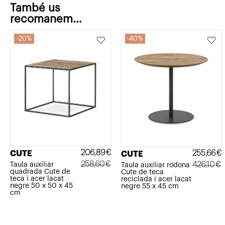
També us
recomanem…
20%
40%
206,89
€
255,66
€
CUTE
CUTE
258,60
€
426,10
€
Taula auxiliar
Taula auxiliar rodona
quadrada Cute de
Cute de teca
El
El
El
El
teca i acer lacat
reciclada i acer lacat
negre 50 x 50 x 45
negre 55 x 45 cm
preu
preu
preu
preu
cm
original
actual
original
actual
era:
és:
era:
és: