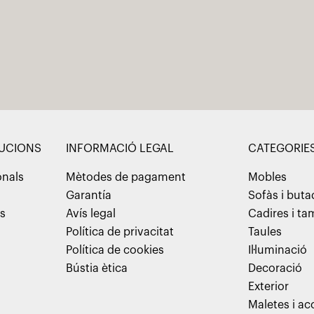
LUCIONS
INFORMACIÓ LEGAL
CATEGORIE
onals
Mètodes de pagament
Mobles
Garantía
Sofàs i but
ns
Avís legal
Cadires i t
Política de privacitat
Taules
Política de cookies
Il·luminació
Bústia ètica
Decoració
Exterior
Maletes i ac