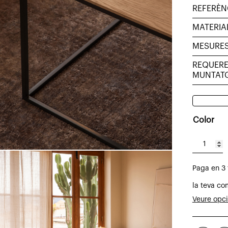
REFERÈN
MATERIA
MESURE
REQUERE
MUNTAT
Color
quantitat
de
Paga en 3
Taula
de
la teva co
centre
Veure opc
Cute
de