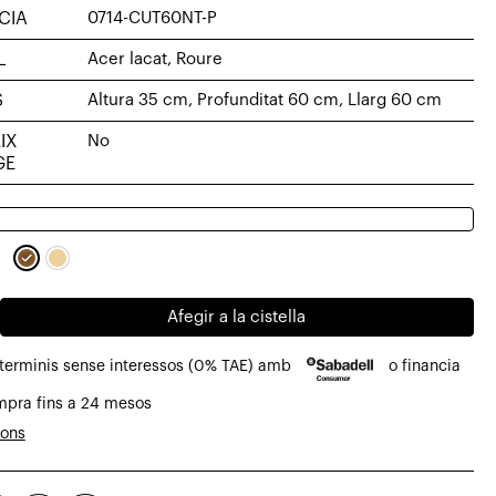
CIA
0714-CUT60NT-P
L
Acer lacat, Roure
S
Altura 35 cm, Profunditat 60 cm, Llarg 60 cm
IX
No
GE
Afegir a la cistella
 terminis sense interessos (0% TAE) amb
o financia
mpra fins a 24 mesos
ions