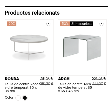
258,60€.
206,89€.
426,10€.
255,66€.
Productes relacionats
20%
50%
Últimes unitats
220,50
€
281,36
€
ARCH
RONDA
441,00
€
351,70
€
Taula de centre Arch
Taula de centre Ronda
de vidre temperat 65
vidre temperat 80 x
El
El
El
El
x 65 x 48 cm
38 cm
preu
preu
preu
preu
Color
original
actual
original
actual
era:
és: