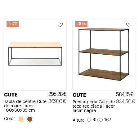
20%
30%
295,28
€
584,15
€
CUTE
CUTE
369,10
€
834,50
€
Taula de centre Cute
Prestatgeria Cute de
de roure i acer
teca reciclada i acer
El
El
El
El
100x60x35 cm
lacat negre
preu
preu
preu
preu
Color
85
167
Altura
original
actual
original
actual
era:
és:
era:
és: