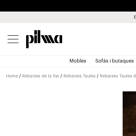
E
pilma
Mobles
Sofàs i butaques
Home
/
Rebaixes de la llar
/
Rebaixes Taules
/
Rebaixes Taules 