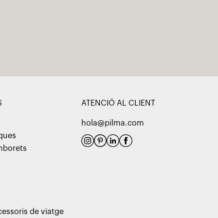
S
ATENCIÓ AL CLIENT
hola@pilma.com
aques
amborets
cessoris de viatge