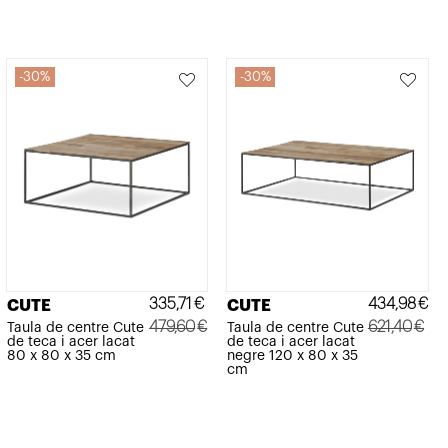
30%
30%
335,71
€
434,98
€
CUTE
CUTE
479,60
€
621,40
€
Taula de centre Cute
Taula de centre Cute
de teca i acer lacat
de teca i acer lacat
El
El
El
El
80 x 80 x 35 cm
negre 120 x 80 x 35
cm
preu
preu
preu
preu
original
actual
original
actual
era:
és:
era:
és: