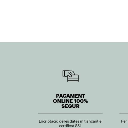
era:
és:
441,00€.
220,50€.
351,70€.
281,36€.
PAGAMENT
ONLINE 100%
SEGUR
Encriptació de les dates mitjançant el
Per
certificat SSL