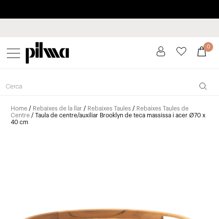
Paga a plaços fins a 3 mesos sense interessos 0% TAE
pilma
0
Home
/
Rebaixes de la llar
/
Rebaixes Taules
/
Rebaixes Taules de
Centre
/ Taula de centre/auxiliar Brooklyn de teca massissa i acer Ø70 x
40 cm