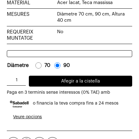
MATERIAL
Acer lacat, Teca massissa
MESURES
Diàmetre 70 cm, 90 cm, Altura
40 cm
REQUEREIX
No
MUNTATGE
Diàmetre
-
70
-
-
90
-
quantitat
Afegir a la cistella
de
Paga en 3 terminis sense interessos (0% TAE) amb
Taula
o financia la teva compra fins a 24 mesos
de
centre/auxiliar
Veure opcions
Brooklyn
de
teca