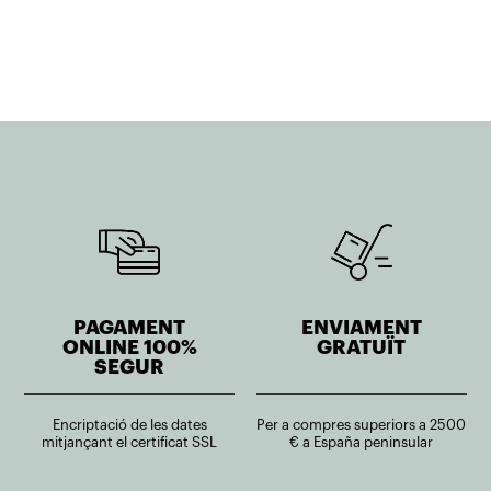
era:
és:
441,00€.
220,50€.
PAGAMENT
ENVIAMENT
ONLINE 100%
GRATUÏT
SEGUR
Encriptació de les dates
Per a compres superiors a 2500
mitjançant el certificat SSL
€ a España peninsular