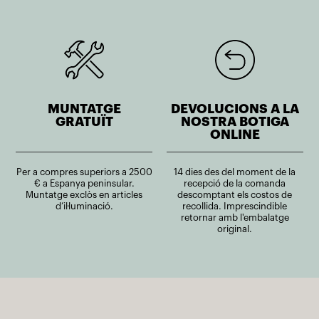
MUNTATGE
DEVOLUCIONS A LA
GRATUÏT
NOSTRA BOTIGA
ONLINE
Per a compres superiors a 2500
14 dies des del moment de la
€ a Espanya peninsular.
recepció de la comanda
Muntatge exclòs en articles
descomptant els costos de
d’il·luminació.
recollida. Imprescindible
retornar amb l'embalatge
original.