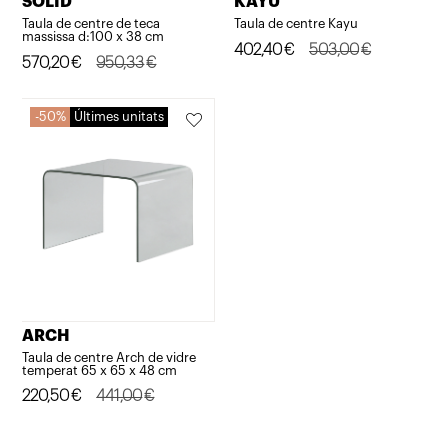
SOLID
KAYU
Taula de centre de teca
Taula de centre Kayu
massissa d:100 x 38 cm
El
El
402,40
€
503,00
€
El
El
570,20
€
950,33
€
preu
preu
preu
preu
original
actual
original
actual
50%
Últimes unitats
era:
és:
era:
és:
503,00€.
402,40€.
950,33€.
570,20€.
ARCH
Taula de centre Arch de vidre
temperat 65 x 65 x 48 cm
El
El
220,50
€
441,00
€
preu
preu
original
actual