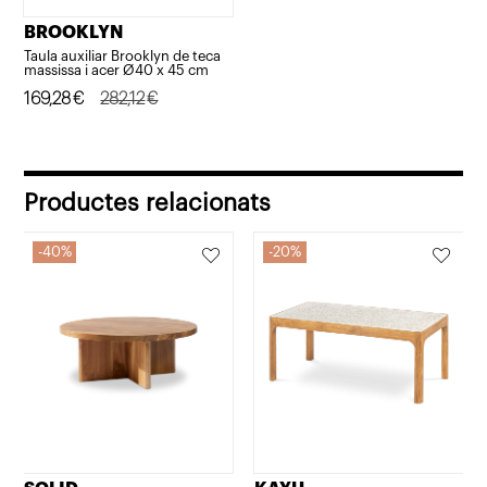
BROOKLYN
Taula auxiliar Brooklyn de teca
massissa i acer Ø40 x 45 cm
El
El
169,28
€
282,12
€
preu
preu
original
actual
era:
és:
Productes relacionats
282,12€.
169,28€.
40%
20%