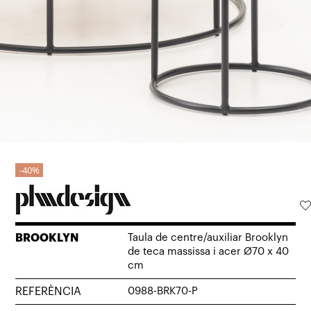
40%
BROOKLYN
Taula de centre/auxiliar Brooklyn
de teca massissa i acer Ø70 x 40
cm
REFERÈNCIA
0988-BRK70-P