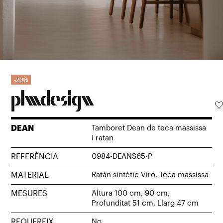
20%
DEAN
Tamboret Dean de teca massissa
i ratan
REFERÈNCIA
0984-DEANS65-P
MATERIAL
Ratàn sintètic Viro, Teca massissa
MESURES
Altura 100 cm, 90 cm,
Profunditat 51 cm, Llarg 47 cm
REQUEREIX
No