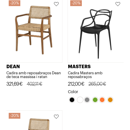
20%
20%
DEAN
MASTERS
Cadira amb reposabraços Dean
Cadira Masters amb
de teca massissa i ratan
reposabraços
El
El
321,69
€
402,11
€
El
El
212,00
€
265,00
€
preu
preu
preu
preu
Color
original
actual
original
actual
era:
és:
era:
és:
402,11€.
321,69€.
265,00€.
212,00€.
20%