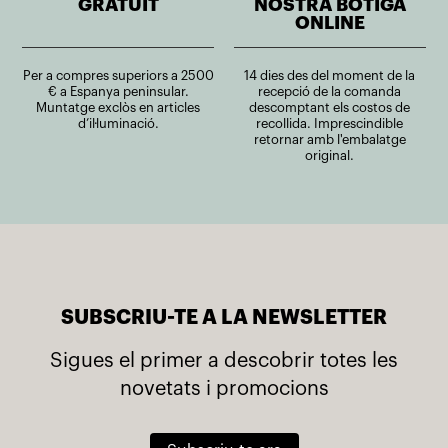
GRATUÏT
NOSTRA BOTIGA
ONLINE
Per a compres superiors a 2500
14 dies des del moment de la
€ a Espanya peninsular.
recepció de la comanda
Muntatge exclòs en articles
descomptant els costos de
d’il·luminació.
recollida. Imprescindible
retornar amb l'embalatge
original.
SUBSCRIU-TE A LA NEWSLETTER
Sigues el primer a descobrir totes les
novetats i promocions