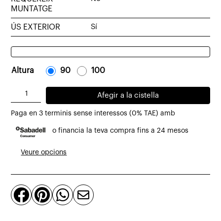
MUNTATGE
ÚS EXTERIOR
Sí
Altura
-
90
-
-
100
-
quantitat
Afegir a la cistella
de
Paga en 3 terminis sense interessos (0% TAE) amb
Tamboret
o financia la teva compra fins a 24 mesos
Dean
de
Veure opcions
teca
massissa
i




ratan