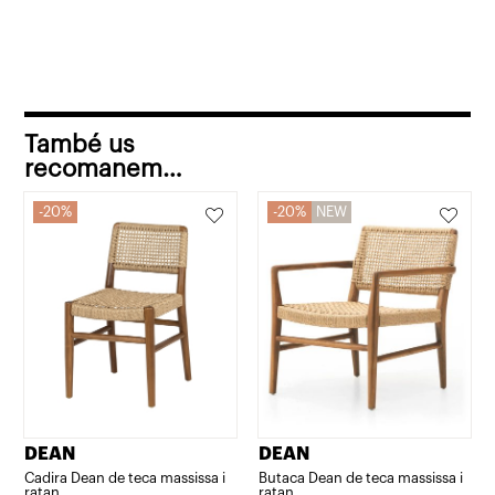
També us
recomanem…
20%
20%
NEW
DEAN
DEAN
Cadira Dean de teca massissa i
Butaca Dean de teca massissa i
ratan
ratan