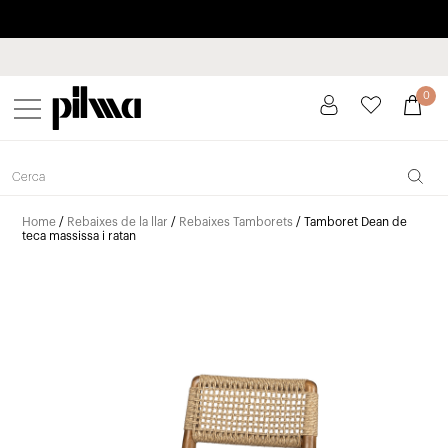
Paga a plaços fins a 3 mesos sense interessos 0% TAE
pilma
0
Home
/
Rebaixes de la llar
/
Rebaixes Tamborets
/ Tamboret Dean de
teca massissa i ratan